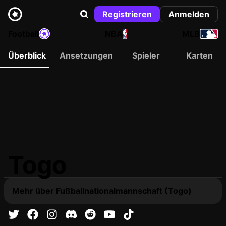
Registrieren
Anmelden
Football
NBA
MLB
Überblick
Ansetzungen
Spieler
Karten
Togo
Mehr über Fußballnationalmannschaft (Togo)