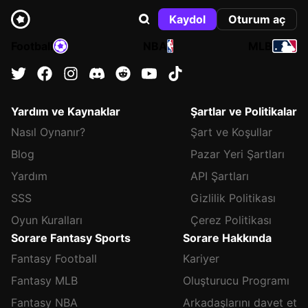
Kaydol
Oturum aç
Football
NBA
MLB
Yardım ve Kaynaklar
Şartlar ve Politikalar
Nasıl Oynanır?
Şart ve Koşullar
Blog
Pazar Yeri Şartları
Yardım
API Şartları
SSS
Gizlilik Politikası
Oyun Kuralları
Çerez Politikası
Sorare Fantasy Sports
Sorare Hakkında
Fantasy Football
Kariyer
Fantasy MLB
Oluşturucu Programı
Fantasy NBA
Arkadaşlarını davet et