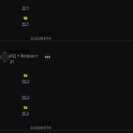
49
50 %
58
80 %
4,52 €
0,0028 ETH
M. DELGADO
ИД • Возраст:
31
54
100 %
48
100 %
54
95 %
1,30 €
0,0008 ETH