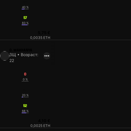
52
40 %
57
83 %
5,75 €
0,0035 ETH
O. MAKHANYA
ЗЩ • Возраст:
22
0
0 %
46
20 %
52
68 %
4,10 €
0,0025 ETH