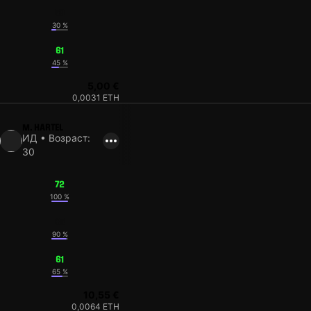
59
30 %
61
45 %
5,00 €
0,0031 ETH
M. HARTEL
ИД • Возраст:
30
72
100 %
65
90 %
61
65 %
10,55 €
0,0064 ETH