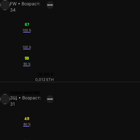
FW • Возраст:
34
67
100 %
54
100 %
59
90 %
19,90 €
0,012 ETH
THIAGO MARTINS
ЗЩ • Возраст:
31
49
80 %
54