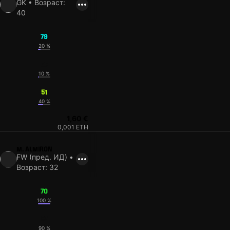
GK • Возраст:
40
79
20 %
53
10 %
51
40 %
1,60 €
0,001 ETH
M. ALMIRÓN
FW (пред. ИД) •
Возраст: 32
70
100 %
57
90 %