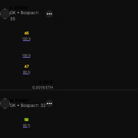
B. STUVER
GK • Возраст:
35
45
100 %
50
100 %
47
80 %
2,60 €
0,0016 ETH
M. TURNER
GK • Возраст: 32
56
60 %
48