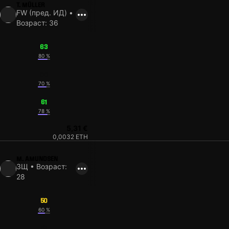
T. MÜLLER
FW (пред. ИД) •
Возраст: 36
63
80 %
63
70 %
61
78 %
5,31 €
0,0032 ETH
M. AMUNDSEN
ЗЩ • Возраст:
28
50
60 %
59