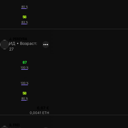
59
80 %
56
83 %
J. PEREYRA
ИД • Возраст:
27
67
100 %
62
100 %
58
80 %
6,67 €
0,0041 ETH
S. FREI