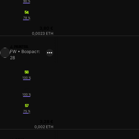
90 %
54
78 %
3,80 €
0,0023 ETH
J. PAINTSIL
FW • Возраст:
28
56
100 %
52
100 %
57
75 %
3,28 €
0,002 ETH