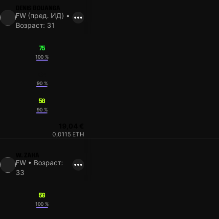
DENIS BOUANGA
FW (пред. ИД) •
Возраст: 31
75
100 %
62
90 %
58
90 %
19,04 €
0,0115 ETH
W. ZAHA
FW • Возраст:
33
56
100 %