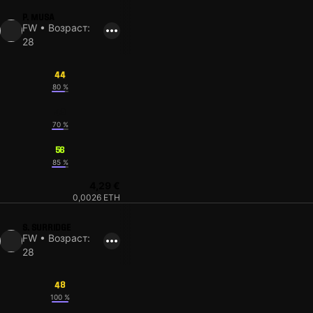
P. MUSA
FW • Возраст:
28
44
80 %
49
70 %
56
85 %
4,29 €
0,0026 ETH
S. SURRIDGE
FW • Возраст:
28
48
100 %