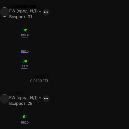
P. ZINCKERNAGEL
FW (пред. ИД) •
Возраст: 31
62
100 %
73
100 %
66
75 %
22,97 €
0,0139 ETH
A. DREYER
FW (пред. ИД) •
Возраст: 28
61
100 %