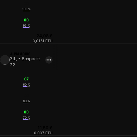
66
100 %
69
93 %
24,98 €
0,0151 ETH
J. PALACIOS
ЗЩ • Возраст:
32
67
60 %
60
80 %
63
70 %
11,50 €
0,007 ETH