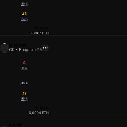
50 %
49
73 %
11,00 €
0,0067 ETH
M. COLLODI
GK • Возраст: 25
0
0 %
47
40 %
47
55 %
0,60 €
0,0004 ETH
A. BLAKE