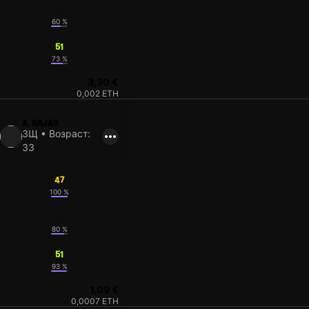
46
60 %
51
73 %
3,30 €
0,002 ETH
A. NAJAR
ЗЩ • Возраст:
33
47
100 %
46
80 %
51
93 %
1,09 €
0,0007 ETH