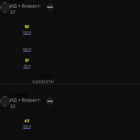
M. REUS
ИД • Возраст:
37
53
100 %
57
100 %
57
78 %
3,63 €
0,0022 ETH
A. RUSNÁK
ИД • Возраст:
32
43
100 %
49