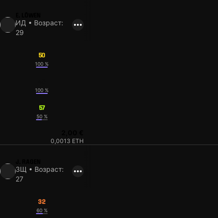
E. LÖWEN
ИД • Возраст:
29
50
100 %
48
100 %
57
50 %
2,00 €
0,0013 ETH
J. RAGEN
ЗЩ • Возраст:
27
32
60 %