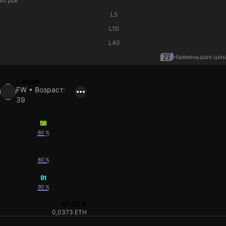
Игрок
L5
L10
L40
Наименьшая цен
L. MESSI
FW • Возраст:
39
58
60 %
84
80 %
81
90 %
61,78 €
0,0373 ETH