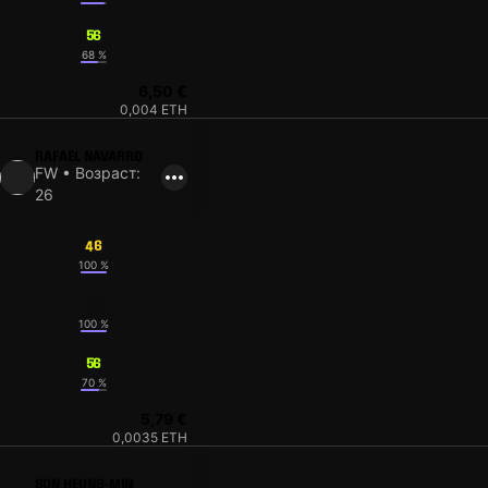
56
68 %
6,50 €
0,004 ETH
RAFAEL NAVARRO
FW • Возраст:
26
46
100 %
48
100 %
56
70 %
5,79 €
0,0035 ETH
SON HEUNG-MIN