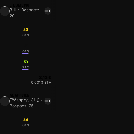
L. BOMBINO
ЗЩ • Возраст:
20
43
80 %
56
80 %
53
78 %
2,13 €
0,0013 ETH
M. ARFSTEN
FW (пред. ЗЩ) •
Возраст: 25
44
60 %