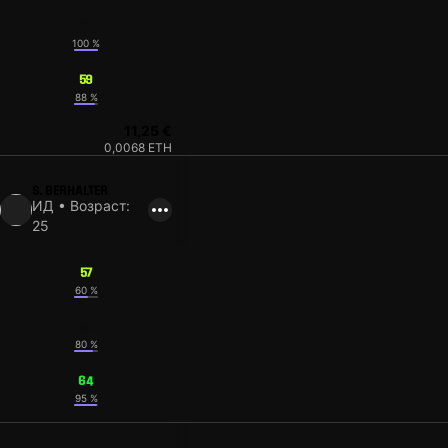
61
100 %
59
88 %
11,25 €
0,0068 ETH
S. BERHALTER
ИД • Возраст:
25
57
60 %
58
80 %
64
95 %