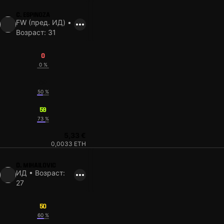
C. ESPINOZA
FW (пред. ИД) •
Возраст: 31
0
0 %
62
50 %
59
73 %
5,33 €
0,0033 ETH
D. MIHAILOVIC
ИД • Возраст:
27
50
60 %