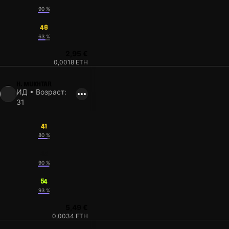
90 %
46
63 %
2,95 €
0,0018 ETH
H. MUKHTAR
ИД • Возраст:
31
41
80 %
45
90 %
54
93 %
5,49 €
0,0034 ETH