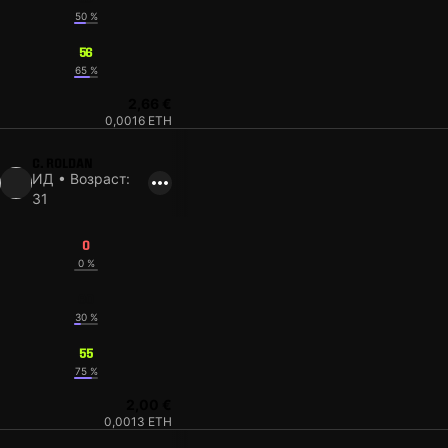
50 %
56
65 %
2,66 €
0,0016 ETH
C. ROLDAN
ИД • Возраст:
31
0
0 %
60
30 %
55
75 %
2,00 €
0,0013 ETH