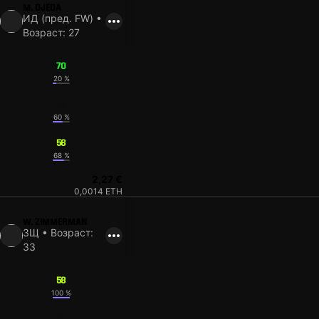
M. OJEDA
ИД (пред. FW) •
Возраст: 27
70
20 %
54
60 %
56
68 %
2,27 €
0,0014 ETH
W. ZIMMERMAN
ЗЩ • Возраст:
33
58
100 %
46