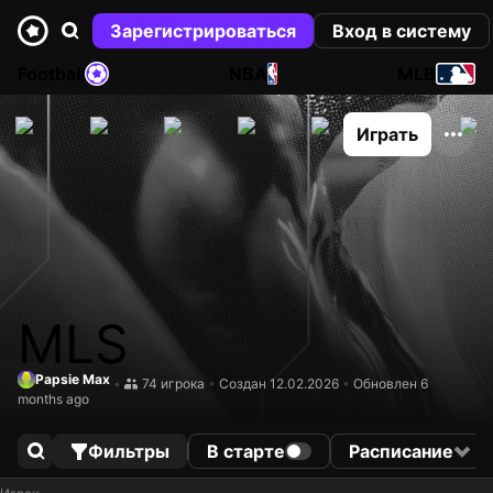
Зарегистрироваться
Вход в систему
Football
NBA
MLB
Играть
MLS
Papsie Max
•
74 игрока
•
Создан 12.02.2026
•
Обновлен 6
months ago
Фильтры
В старте
Расписание