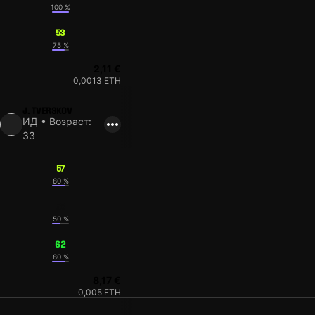
100 %
53
75 %
2,11 €
0,0013 ETH
J. TVERSKOV
ИД • Возраст:
33
57
80 %
53
50 %
62
80 %
8,17 €
0,005 ETH