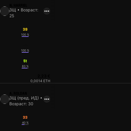
N. HARRIEL
ЗЩ • Возраст:
25
39
100 %
48
100 %
51
83 %
2,23 €
0,0014 ETH
A. ROLDAN
ЗЩ (пред. ИД) •
Возраст: 30
33
40 %