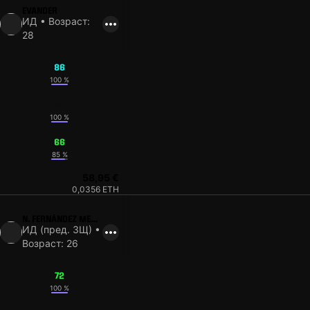
EVANDER
ИД • Возраст:
28
86
100 %
83
100 %
66
85 %
58,95 €
0,0356 ETH
N. FERNÁNDEZ MERC
AU
ИД (пред. ЗЩ) •
Возраст: 26
72
100 %