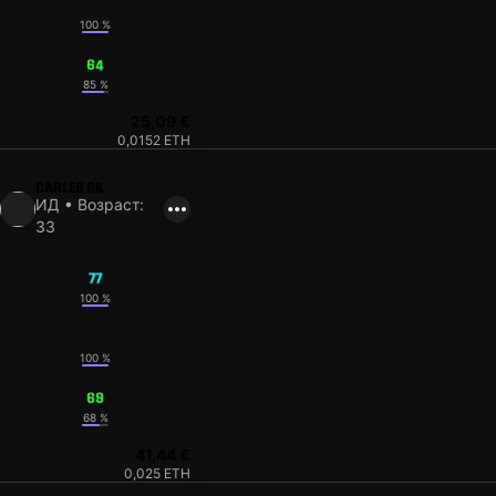
70
100 %
64
85 %
25,09 €
0,0152 ETH
CARLES GIL
ИД • Возраст:
33
77
100 %
74
100 %
69
68 %
41,44 €
0,025 ETH