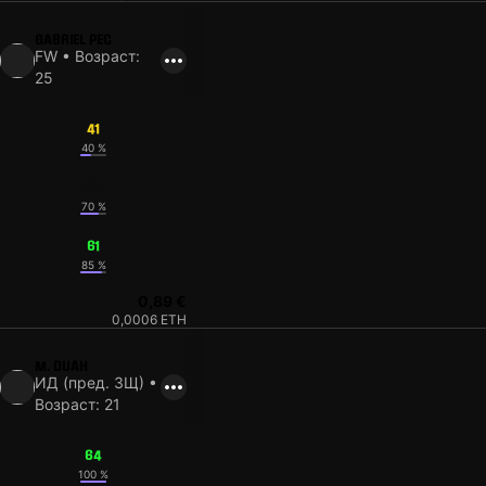
GABRIEL PEC
FW • Возраст:
25
41
40 %
60
70 %
61
85 %
0,89 €
0,0006 ETH
M. DUAH
ИД (пред. ЗЩ) •
Возраст: 21
64
100 %