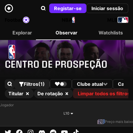
Registar-se
Iniciar sessão
Football
NBA
MLB
Explorar
Observar
Watchlists
CENTRO DE PROSPEÇÃO
Filtros
(1)
Clube atual
Calend
Titular
De rotação
Limpar todos os filtros
Jogador
L10
Preço mais baixo