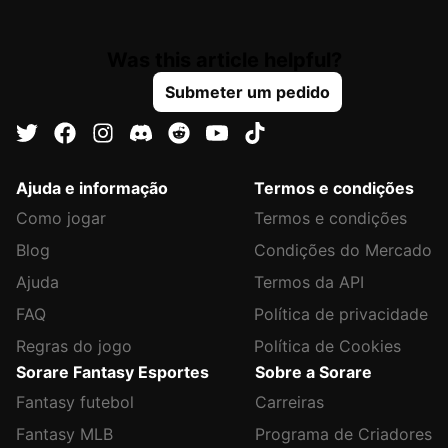
Was this article helpful?
Submeter um pedido
Ajuda e informação
Termos e condições
Como jogar
Termos e condições
Blog
Condições do Mercado
Ajuda
Termos da API
FAQ
Política de privacidade
Regras do jogo
Política de Cookies
Sorare Fantasy Esportes
Sobre a Sorare
Fantasy futebol
Carreiras
Fantasy MLB
Programa de Criadores