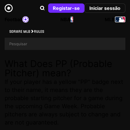
Registar-se
Iniciar sessão
Football
NBA
MLB
SORARE MLB
RULES
What Does PP (Probable
Pitcher) mean?
If your player has a yellow "PP" badge next
to their name, it means they are the
probable starting pitcher for a game during
the upcoming Game Week. Probable
pitchers are always subject to change and
are not guaranteed.