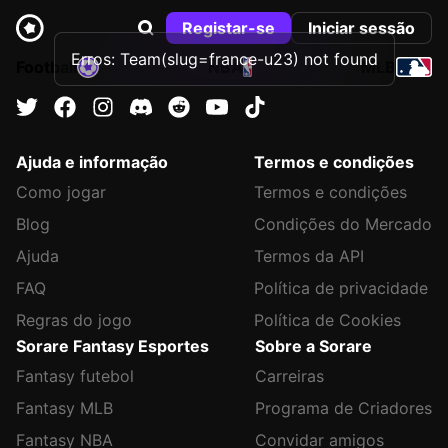
Registar-se
Iniciar sessão
Erros: Team(slug=france-u23) not found
Football
NBA
MLB
Ajuda e informação
Termos e condições
Como jogar
Termos e condições
Blog
Condições do Mercado
Ajuda
Termos da API
FAQ
Política de privacidade
Regras do jogo
Política de Cookies
Sorare Fantasy Esportes
Sobre a Sorare
Fantasy futebol
Carreiras
Fantasy MLB
Programa de Criadores
Fantasy NBA
Convidar amigos