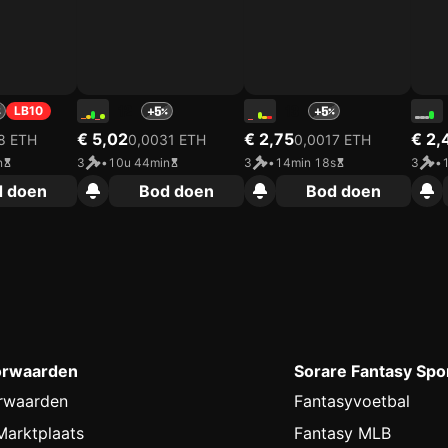
LB10
12
13
+5
+5
€ 5,02
€ 2,75
€ 2,
8 ETH
0,0031 ETH
0,0017 ETH
n
3
•
10u 44min
3
•
14min 18s
3
•
d doen
Bod doen
Bod doen
orwaarden
Sorare Fantasy Spo
rwaarden
Fantasyvoetbal
arktplaats
Fantasy MLB