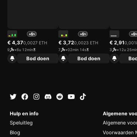
11
6
4
+5
+5
+5
€ 4,37
€ 3,72
€ 2,91
0,0027 ETH
0,0023 ETH
0,001
9
•
6u 12min
7
•
02min 14s
3
•
12u 25mi
Bod doen
Bod doen
Bo
Hulp en info
Algemene vo
Speluitleg
Algemene voo
Blog
Voorwaarden M