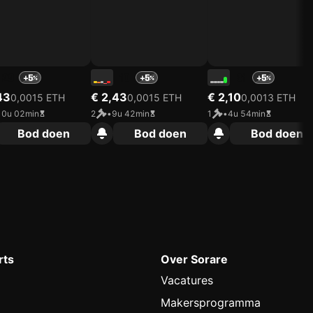
29
10
31
+5
+5
+5
43
€ 2,43
€ 2,10
0,0015 ETH
0,0015 ETH
0,0013 ETH
10u 02min
2
•
9u 42min
1
•
4u 54min
Bod doen
Bod doen
Bod doen
rts
Over Sorare
Vacatures
Makersprogramma