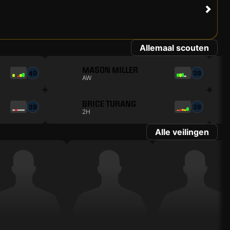
Allemaal scouten
MASON MILLER
40
39
AW
BRICE TURANG
39
38
2H
Alle veilingen