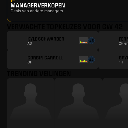
MANAGERVERKOPEN
Deals van andere managers
VERWACHTE TOPKEUZES VOOR GW 42
KYLE SCHWARBER
FER
45
AS
2H e
CORBIN CARROLL
BRY
44
OF
1H
TRENDING VEILINGEN