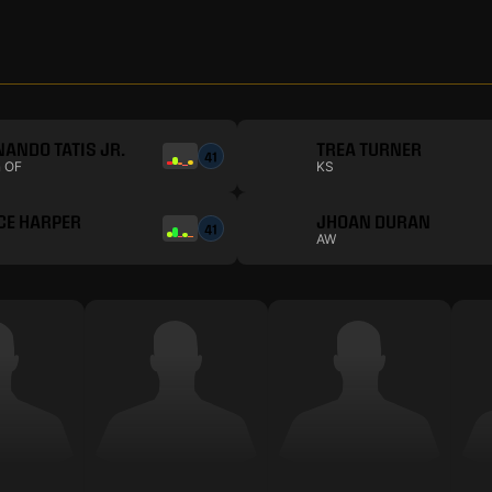
NANDO TATIS JR.
TREA TURNER
41
n OF
KS
CE HARPER
JHOAN DURAN
41
AW