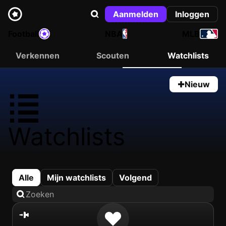
Aanmelden
Inloggen
Football
NBA
MLB
Verkennen
Scouten
Watchlists
Nieuw
Watchlists
Alle
Mijn watchlists
Volgend