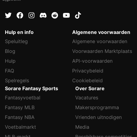
Hulp en info
Algemene voorwaarden
Speluitleg
Algemene voorwaarden
Blog
Voorwaarden Marktplaats
Hulp
API-voorwaarden
FAQ
Privacybeleid
Spelregels
Cookiebeleid
Sorare Fantasy Sports
Over Sorare
Fantasyvoetbal
Vacatures
Fantasy MLB
Makersprogramma
Fantasy NBA
Vrienden uitnodigen
Voetbalmarkt
Media
MLB-markt
Beschikbare competities