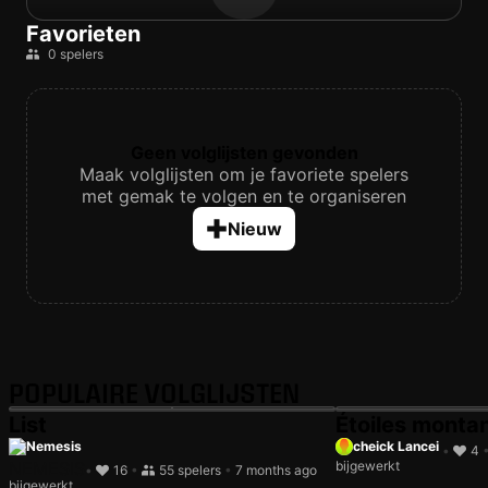
Favorieten
0 spelers
Geen volglijsten gevonden
Maak volglijsten om je favoriete spelers
met gemak te volgen en te organiseren
Nieuw
POPULAIRE VOLGLIJSTEN
List
Étoiles monta
Nemesis
cheick Lancei
•
4
bijgewerkt
•
16
•
55 spelers
•
7 months ago
bijgewerkt