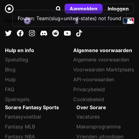
Aanmelden
Inloggen
Fouten: Team(slug=united-states) not found
Football
NBA
MLB
Hulp en info
Algemene voorwaarden
Speluitleg
Algemene voorwaarden
Blog
Voorwaarden Marktplaats
Hulp
API-voorwaarden
FAQ
Privacybeleid
Spelregels
Cookiebeleid
Sorare Fantasy Sports
Over Sorare
Fantasyvoetbal
Vacatures
Fantasy MLB
Makersprogramma
Fantasy NBA
Vrienden uitnodigen