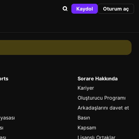
Kaydol
Oturum aç
orts
Sorare Hakkında
Kariyer
Oluşturucu Programı
Arkadaşlarını davet et
iyasası
Basın
sı
Kapsam
ası
Lisanslı Ortaklar