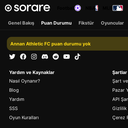
Football
NBA
MLB
Genel Bakış
Puan Durumu
Fikstür
Oyuncular
Annan Athletic FC puan durumu yok
Yardım ve Kaynaklar
Şartlar
Nasıl Oynanır?
Şart ve
Blog
Pazar Y
Yardım
API Şar
SSS
Gizlilik
Oyun Kuralları
Çerez P