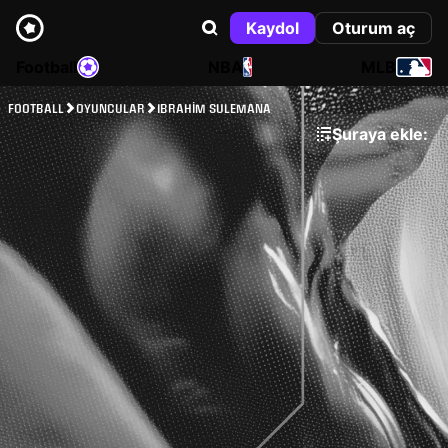
Kaydol
Oturum aç
Football
NBA
MLB
FOOTBALL
OYUNCULAR
IBRAHIM SULEMANA
Şuraya ekle: