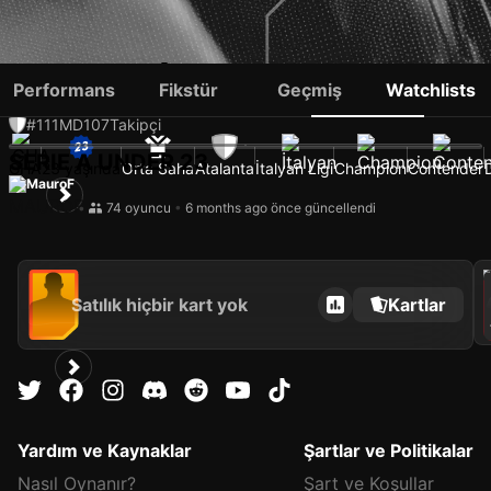
IBRAHIM SULEMAN
Performans
Fikstür
Geçmiş
Watchlists
#111
MD
107
Takipçi
SERIE A UNDER 23
GHA
23 yaşında
Orta Saha
Atalanta
İtalyan Ligi
Champion
Contender
MauroF
•
74 oyuncu
•
6 months ago önce güncellendi
202
Satılık hiçbir kart yok
Kartlar
Yardım ve Kaynaklar
Şartlar ve Politikalar
Nasıl Oynanır?
Şart ve Koşullar