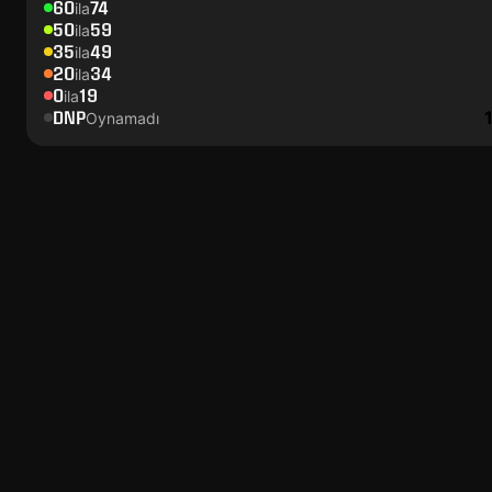
60
74
ila
50
59
ila
35
49
ila
20
34
ila
0
19
ila
DNP
Oynamadı