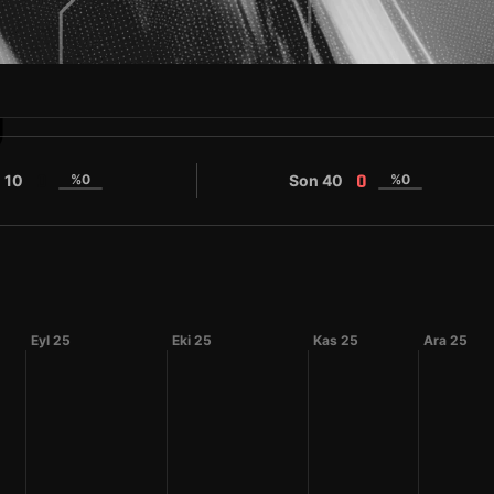
O
 10
%0
Son 40
%0
0
0
Eyl 25
Eki 25
Kas 25
Ara 25