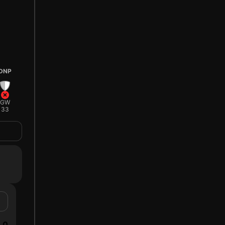
DNP
GW
33
0