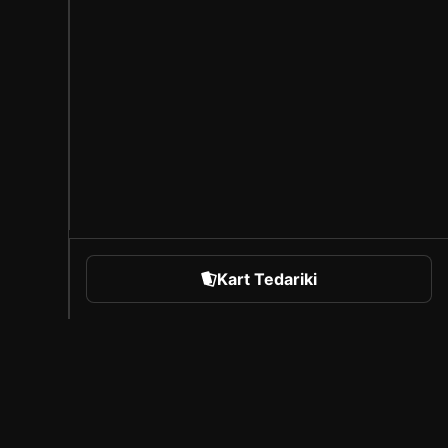
Kart Tedariki
orts
Sorare Hakkında
Kariyer