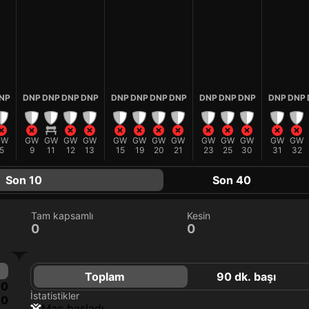
NP
DNP
DNP
DNP
DNP
DNP
DNP
DNP
DNP
DNP
DNP
DNP
DNP
DNP
GW
GW
GW
GW
GW
GW
GW
GW
GW
GW
GW
GW
GW
GW
5
9
11
12
13
15
19
20
21
23
25
30
31
32
Son 10
Son 40
Tam kapsamlı
Kesin
0
0
Toplam
90 dk. başı
0
İstatistikler
0
maç başladı