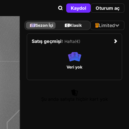
Kaydol
Oturum aç
Limited
Sezon İçi
Klasik
Satış geçmişi
1 Hafta
(€)
Veri yok
Şu anda satışta hiçbir kart yok