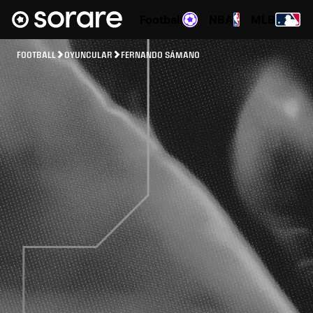
Football
NBA
MLB
FOOTBALL
OYUNCULAR
FERNANDO SÁMANO