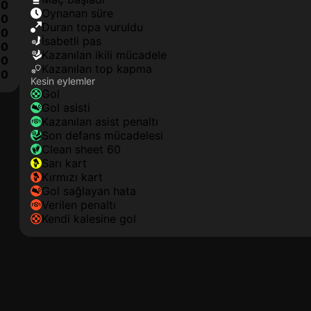
0
oynanan süre
0
duran topa vuruldu
0
isabetli pas
0
kazanılan ikili mücadele
0
kazanılan top kapma
10
Kesin eylemler
gol
gol asisti
kazanılan asist penaltı
son defans mücadelesi
clean sheet 60
sarı kart
kırmızı kart
gol sağlayan hata
verilen penaltı
kendi kalesine gol