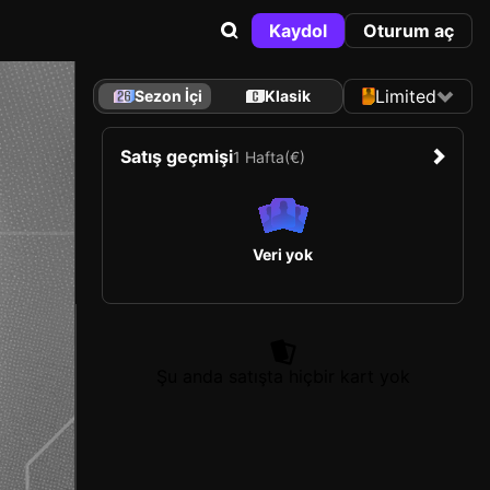
Kaydol
Oturum aç
Limited
Sezon İçi
Klasik
Satış geçmişi
1 Hafta
(€)
Veri yok
Şu anda satışta hiçbir kart yok