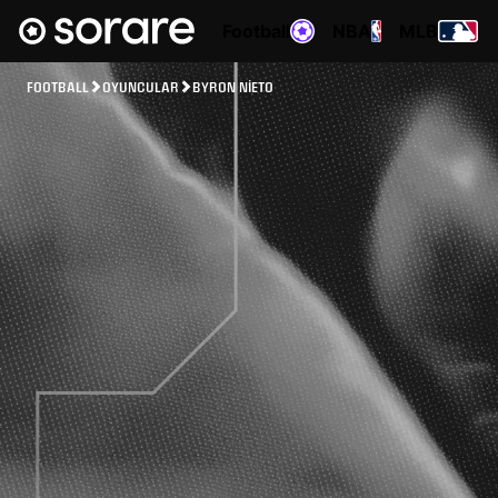
Football
NBA
MLB
FOOTBALL
OYUNCULAR
BYRON NIETO