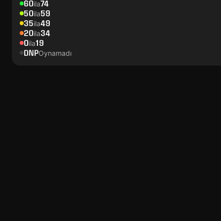
60
74
ila
50
59
ila
35
49
ila
20
34
ila
0
19
ila
DNP
Oynamadı