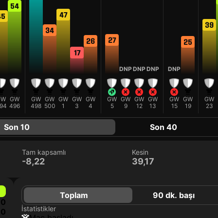
54
47
45
39
34
27
26
25
17
DNP
DNP
DNP
DNP
GW
GW
GW
GW
GW
GW
GW
GW
GW
GW
GW
GW
GW
GW
94
496
498
500
1
3
4
5
9
12
13
15
19
23
Son 10
Son 40
Tam kapsamlı
Kesin
-8,22
39,17
Toplam
90 dk. başı
0
İstatistikler
0
maç başladı