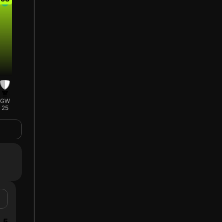
GW
25
5