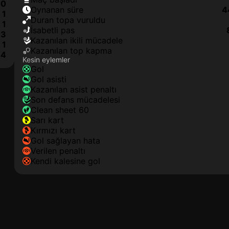
0
oynanan süre
4
1
duran topa vuruldu
1
isabetli pas
3
kazanılan ikili mücadele
1
kazanılan top kapma
4
Kesin eylemler
gol
gol asisti
kazanılan asist penaltı
son defans mücadelesi
clean sheet 60
sarı kart
kırmızı kart
gol sağlayan hata
verilen penaltı
kendi kalesine gol