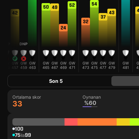
54
52
50
49
43
42
37
32
24
DNP
DNP
GW
GW
GW
GW
GW
GW
GW
GW
GW
GW
GW
GW
GW
455
457
459
463
465
467
469
471
473
475
477
479
481
4
Son 5
Ortalama skor
Oynanan
33
%60
100
75
99
ila