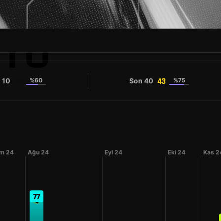
ETO
 10
%60
Son 40
%75
41
43
m 24
Ağu 24
Eyl 24
Eki 24
Kas 2
77