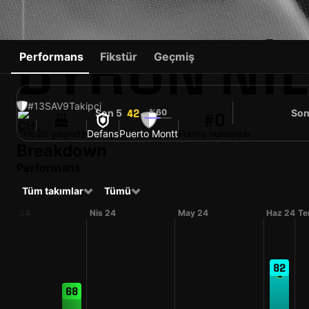
BYRON NI
Performans
Fikstür
Geçmiş
#13
SAV
9
Takipçi
Son 5
%60
Son
42
#0
CHL
28 yaşında
Defans
Puerto Montt
Forma numarası
Breakdown
Performans
Tüm takımlar
Tümü
Mar 24
Nis 24
May 24
Haz 24
Te
82
68