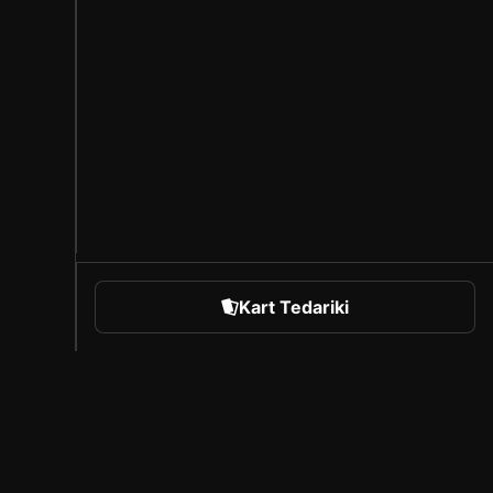
Kart Tedariki
orts
Sorare Hakkında
Kariyer