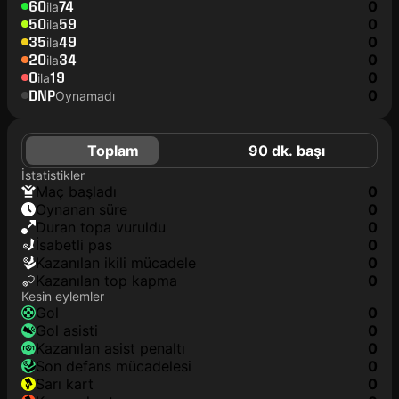
60
74
0
ila
50
59
0
ila
35
49
0
ila
20
34
0
ila
0
19
0
ila
DNP
0
Oynamadı
Toplam
90 dk. başı
İstatistikler
maç başladı
0
oynanan süre
0
duran topa vuruldu
0
isabetli pas
0
kazanılan ikili mücadele
0
kazanılan top kapma
0
Kesin eylemler
gol
0
gol asisti
0
kazanılan asist penaltı
0
son defans mücadelesi
0
sarı kart
0