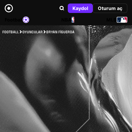
Kaydol
Oturum aç
Football
NBA
MLB
FOOTBALL
OYUNCULAR
BRYAN FIGUEROA