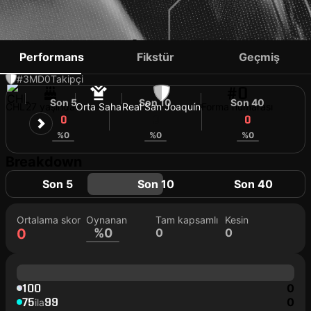
BRYAN FIGUEROA
Performans
Fikstür
Geçmiş
#3
MD
0
Takipçi
#0
Son 5
Son 10
Son 40
CHL
27 yaşında
Orta Saha
Real San Joaquín
Forma numarası
0
0
0
%0
%0
%0
Breakdown
Son 5
Son 10
Son 40
Ortalama skor
Oynanan
Tam kapsamlı
Kesin
0
%0
0
0
100
0
75
99
0
ila