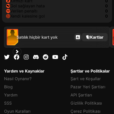
kırmızı kart
0
gol sağlayan hata
0
verilen penaltı
0
kendi kalesine gol
0
Satılık hiçbir kart yok
Kartlar
Yardım ve Kaynaklar
Şartlar ve Politikalar
Nasıl Oynanır?
Şart ve Koşullar
Blog
Pazar Yeri Şartları
Yardım
API Şartları
SSS
Gizlilik Politikası
Oyun Kuralları
Çerez Politikası