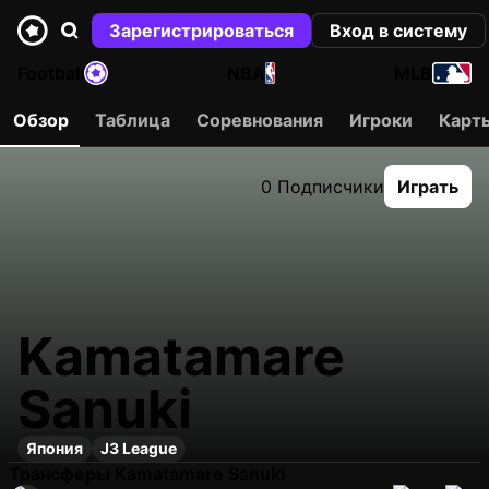
Зарегистрироваться
Вход в систему
Football
NBA
MLB
Обзор
Таблица
Соревнования
Игроки
Карт
0 Подписчики
Играть
Kamatamare
Sanuki
Япония
J3 League
Трансферы Kamatamare Sanuki