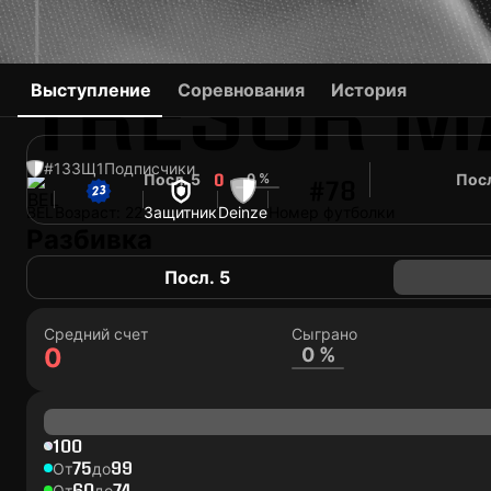
TRESOR M
Выступление
Соревнования
История
#13
ЗЩ
1
Подписчики
Посл. 5
0 %
Посл
0
#78
BEL
Возраст: 22
Защитник
Deinze
Номер футболки
Разбивка
Посл. 5
Средний счет
Сыграно
0
0 %
100
75
99
От
до
60
74
От
до