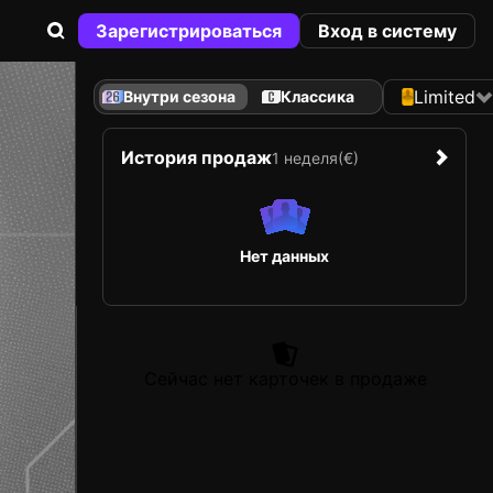
Зарегистрироваться
Вход в систему
Limited
Внутри сезона
Классика
История продаж
1 неделя
(€)
Нет данных
Сейчас нет карточек в продаже