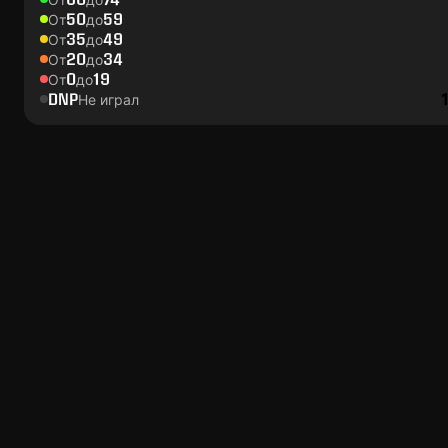
50
59
От
до
35
49
От
до
20
34
От
до
0
19
От
до
DNP
Не играл