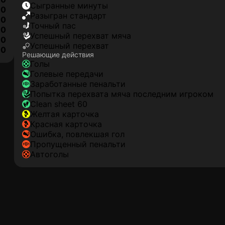
сыгранные минуты
0
разыгран стандарт
0
точный пас
0
успешный перехват мяча
0
успешный перехват
10
Решающие действия
голы
голевые передачи
заработанные пенальти
попытка перехвата мяча последним игроком
clean sheet 60
желтая карточка
красная карточка
ошибка, повлекшая гол
пропущенный пенальти
автоголы