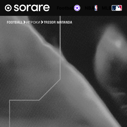
Football
NBA
MLB
FOOTBALL
ИГРОКИ
TRESOR MATANDA