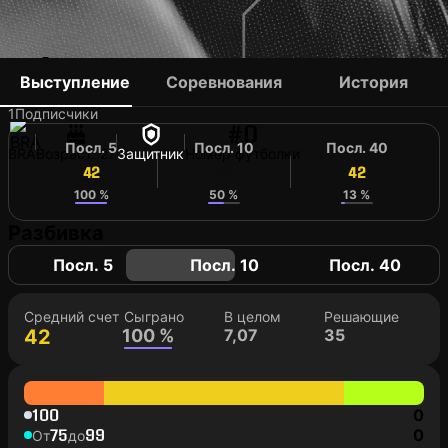
LÉO BOLGADO
Выступление
Соревнования
История
1
Подписчики
#0
Посл. 5
Посл. 10
Посл. 40
BRA
Возраст: 27
Защитник
Номер футболки
42
42
42
100 %
50 %
13 %
Разбивка
Посл. 5
Посл. 10
Посл. 40
Средний счет
Сыграно
В целом
Решающие
42
100 %
7,07
35
100
0
75
99
0
От
до