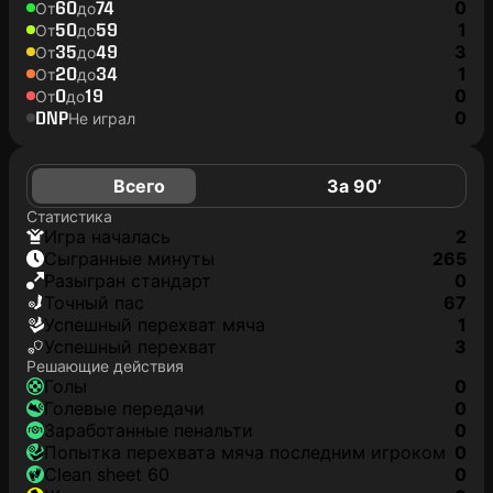
60
74
0
От
до
50
59
1
От
до
35
49
3
От
до
20
34
1
От
до
0
19
0
От
до
DNP
0
Не играл
Всего
За 90’
Статистика
игра началась
2
сыгранные минуты
265
разыгран стандарт
0
точный пас
67
успешный перехват мяча
1
успешный перехват
3
Решающие действия
голы
0
голевые передачи
0
заработанные пенальти
0
попытка перехвата мяча последним игроком
0
clean sheet 60
0