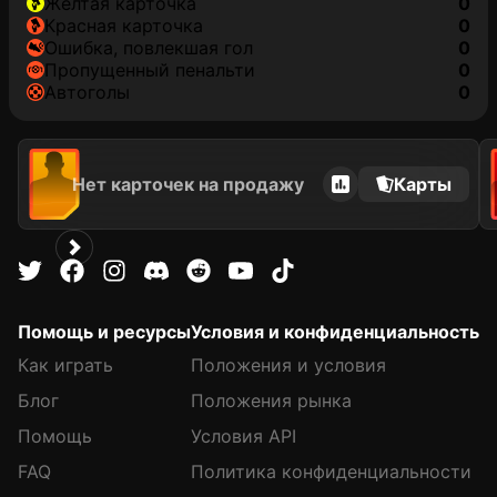
желтая карточка
0
красная карточка
0
ошибка, повлекшая гол
0
пропущенный пенальти
0
автоголы
0
Нет карточек на продажу
Карты
Помощь и ресурсы
Условия и конфиденциальность
Как играть
Положения и условия
Блог
Положения рынка
Помощь
Условия API
FAQ
Политика конфиденциальности