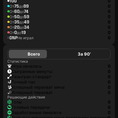
100
0
75
99
0
От
до
60
74
0
От
до
50
59
0
От
до
35
49
0
От
до
20
34
0
От
до
0
19
0
От
до
DNP
0
Не играл
Всего
За 90’
Статистика
игра началась
0
сыгранные минуты
0
разыгран стандарт
0
точный пас
0
успешный перехват мяча
0
успешный перехват
0
Решающие действия
голы
0
голевые передачи
0
заработанные пенальти
0
попытка перехвата мяча последним игроком
0