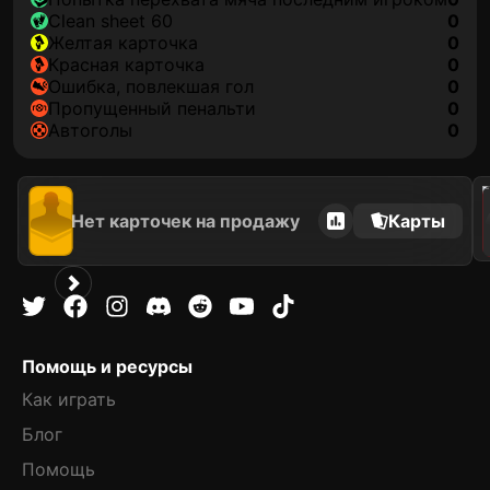
clean sheet 60
0
желтая карточка
0
красная карточка
0
ошибка, повлекшая гол
0
пропущенный пенальти
0
автоголы
0
202
Нет карточек на продажу
Карты
Помощь и ресурсы
Как играть
Блог
Помощь