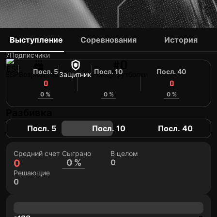
JORDI CALAVERA
Выступление
Соревнования
История
7
Подписчики
#0
Посл. 5
Посл. 10
Посл. 40
ESP
Возраст: 30
Защитник
Номер футболки
0
0
0
0 %
0 %
0 %
Разбивка
Посл. 5
Посл. 10
Посл. 40
Средний счет
Сыграно
В целом
0
0 %
0
Решающие
0