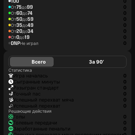
100
0
75
99
0
От
до
60
74
0
От
до
50
59
0
От
до
35
49
0
От
до
20
34
0
От
до
0
19
0
От
до
DNP
0
Не играл
Всего
За 90’
Статистика
игра началась
0
сыгранные минуты
0
разыгран стандарт
0
точный пас
0
успешный перехват мяча
0
успешный перехват
0
Решающие действия
голы
0
голевые передачи
0
заработанные пенальти
0
попытка перехвата мяча последним игроком
0