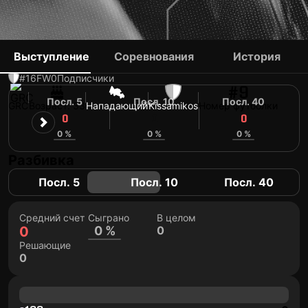
ANTONIS KAPNIDIS
Выступление
Соревнования
История
#16
FW
0
Подписчики
#9
Посл. 5
Посл. 10
Посл. 40
GRC
Возраст: 33
Нападающий
Kissamikos
Номер футболки
0
0
0
0 %
0 %
0 %
Разбивка
Посл. 5
Посл. 10
Посл. 40
Средний счет
Сыграно
В целом
0
0 %
0
Решающие
0