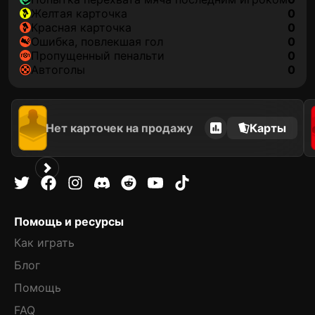
желтая карточка
0
красная карточка
0
ошибка, повлекшая гол
0
пропущенный пенальти
0
автоголы
0
Нет карточек на продажу
Карты
Помощь и ресурсы
Как играть
Блог
Помощь
FAQ