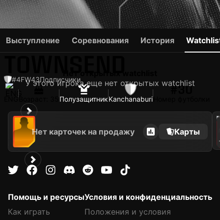
ANDROS
Выступление
Соревнования
История
Watchlis
TOWNSEND
Нет открытых watchlist
#4
FW
43
Подписчики
У этого игрока еще нет открытых watchlist
#30
ENG
Возраст: 35
Полузащитник
Kanchanaburi
Номер футболки
202
Нет карточек на продажу
Карты
A
Помощь и ресурсы
Условия и конфиденциальность
Как играть
Положения и условия