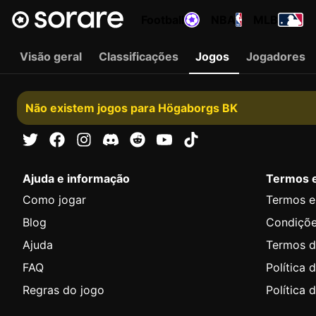
Football
NBA
MLB
Visão geral
Classificações
Jogos
Jogadores
Não existem jogos para Högaborgs BK
Ajuda e informação
Termos 
Como jogar
Termos e
Blog
Condiçõ
Ajuda
Termos d
FAQ
Política 
Regras do jogo
Política 