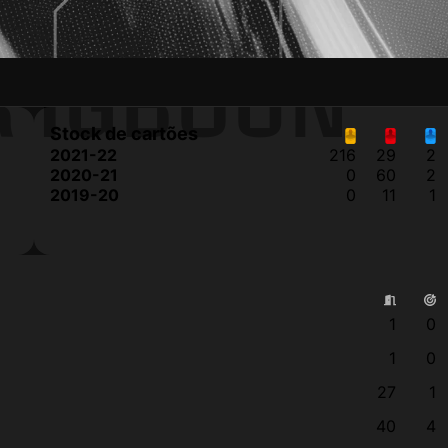
R IGBOUN
Stock de cartões
2021-22
216
29
2
2020-21
0
60
2
2019-20
0
11
1
1
0
1
0
27
1
40
4