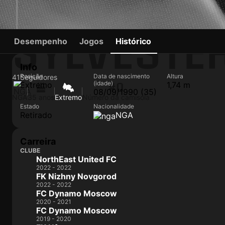
SYLVESTE
Desempenho
Jogos
Histórico
Info
Posição
Data de nascimento
Altura
41
Seguidores
(idade)
Extremo
1,74 m
#0
08/09/1990 (35)
NGA
35 anos
Extremo
Número da camisola
Estado
Nacionalidade
Retirado
NGA
Carreira
CLUBE
NorthEast United FC
2022 - 2022
FK Nizhny Novgorod
2022 - 2022
FC Dynamo Moscow
2020 - 2021
FC Dynamo Moscow
2019 - 2020