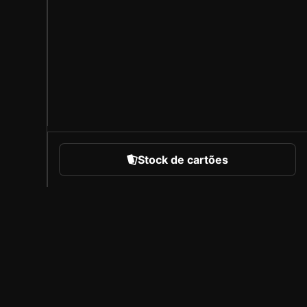
Stock de cartões
portes
Sobre a Sorare
Carreiras
Programa de Criadores
Convidar amigos