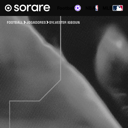
Football
NBA
MLB
FOOTBALL
JOGADORES
SYLVESTER IGBOUN