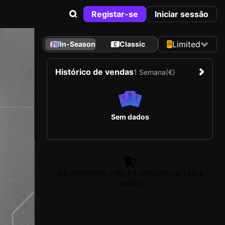
Registar-se
Iniciar sessão
Limited
In-Season
Classic
Histórico de vendas
1 Semana
(€)
Sem dados
De momento, não há nenhum cartão à
venda