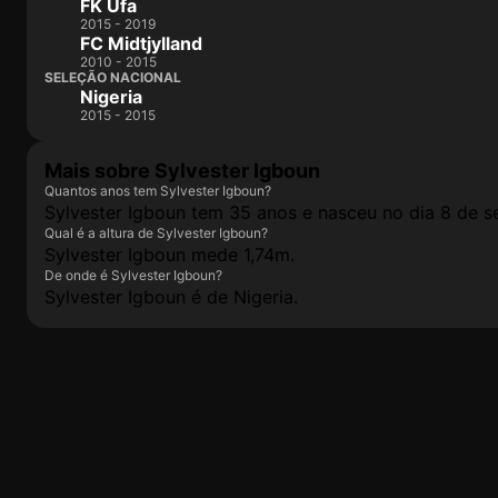
FK Ufa
2015 - 2019
FC Midtjylland
2010 - 2015
SELEÇÃO NACIONAL
Nigeria
2015 - 2015
Mais sobre Sylvester Igboun
Quantos anos tem Sylvester Igboun?
Sylvester Igboun tem 35 anos e nasceu no dia 8 de 
Qual é a altura de Sylvester Igboun?
Sylvester Igboun mede 1,74m.
De onde é Sylvester Igboun?
Sylvester Igboun é de Nigeria.