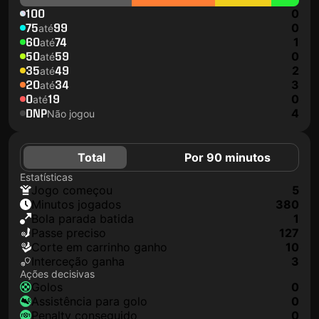
100
0
75
99
0
até
60
74
1
até
50
59
0
até
35
49
2
até
20
34
3
até
0
19
0
até
DNP
4
Não jogou
Total
Por 90 minutos
Estatísticas
jogo começou
5
minutos jogados
380
Bola parada batida
1
passe preciso
127
corte em carrinho ganho
10
interceção ganha
3
Ações decisivas
golos
0
assistência para golo
0
penalty conseguido
0