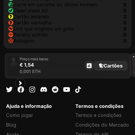
corte em carrinho do último homem
0
clean sheet 60
0
cartão amarelo
2
cartão vermelho
0
erro que originou um golo
0
penalty sofrido
0
autogolo
0
202
Preço mais baixo
€ 1,54
Cartões
0,001 ETH
Ajuda e informação
Termos e condições
Como jogar
Termos e condições
Blog
Condições do Mercado
Ajuda
Termos da API