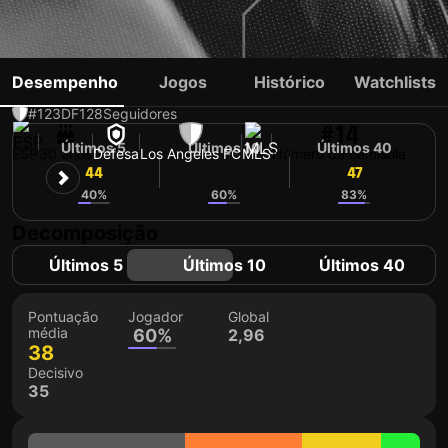
SERGI PALENCIA
Desempenho
Jogos
Histórico
Watchlists
#123
DF
128
Seguidores
#14
Últimos 5
Últimos 10
Últimos 40
ESP
30 anos
Defesa
Los Angeles FC
MLS
Número da camisola
44
43
47
40%
60%
83%
Decomposição
Últimos 5
Últimos 10
Últimos 40
Pontuação
Jogador
Global
média
60%
2,96
38
Decisivo
35