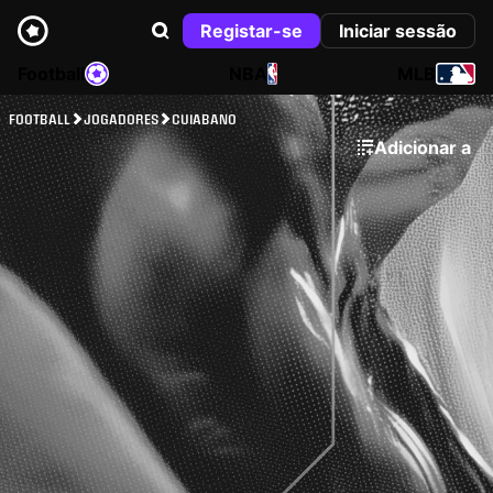
Registar-se
Iniciar sessão
Football
NBA
MLB
FOOTBALL
JOGADORES
CUIABANO
Adicionar a