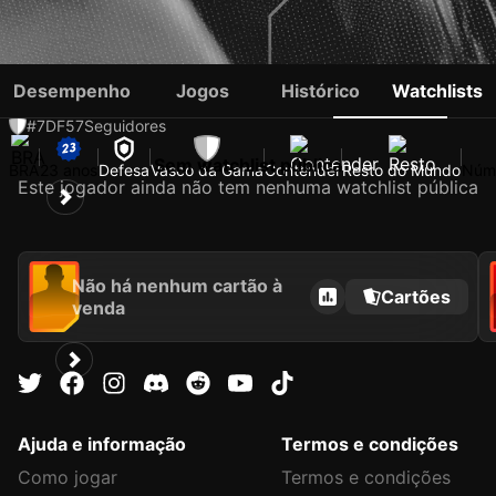
CUIABANO
Desempenho
Jogos
Histórico
Watchlists
#7
DF
57
Seguidores
Sem watchlist pública
BRA
23 anos
Defesa
Vasco da Gama
Contender
Resto do Mundo
Núme
Este jogador ainda não tem nenhuma watchlist pública
Não há nenhum cartão à
Cartões
venda
Ajuda e informação
Termos e condições
Como jogar
Termos e condições