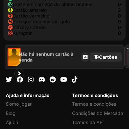
corte em carrinho do último homem
0
cartão amarelo
3
cartão vermelho
0
erro que originou um golo
0
penalty sofrido
0
autogolo
0
202
Não há nenhum cartão à
Cartões
venda
Ajuda e informação
Termos e condições
Como jogar
Termos e condições
Blog
Condições do Mercado
Ajuda
Termos da API