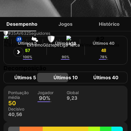
ARDA KURTULAN
Desempenho
Jogos
Histórico
#35
AV
632
Seguidores
#2
Últimos 5
Últimos 10
Últimos 40
ALB
23 anos
Extremo
Göztepe
Liga Turca
Número da camisola
57
49
48
100%
90%
78%
Decomposição
Últimos 5
Últimos 10
Últimos 40
Pontuação
Jogador
Global
média
90%
9,23
50
Decisivo
40,56