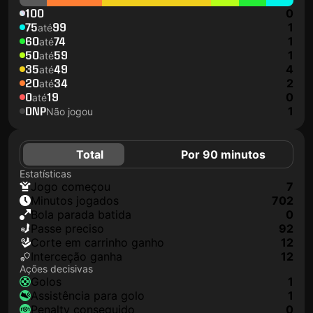
100
0
75
99
1
até
60
74
1
até
50
59
1
até
35
49
4
até
20
34
2
até
0
19
0
até
DNP
1
Não jogou
Total
Por 90 minutos
Estatísticas
jogo começou
7
minutos jogados
702
Bola parada batida
0
passe preciso
92
corte em carrinho ganho
12
interceção ganha
12
Ações decisivas
golos
1
assistência para golo
1
penalty conseguido
0