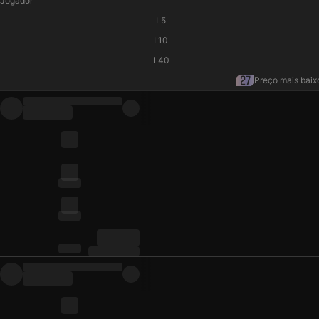
Jogador
L5
L10
L40
Preço mais baix