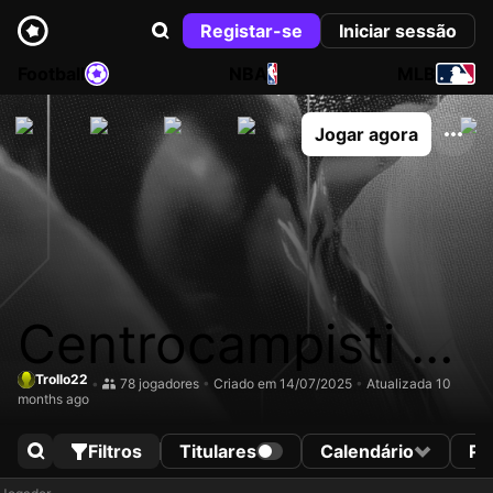
Registar-se
Iniciar sessão
Football
NBA
MLB
Jogar agora
Centrocampisti Eu
ropa
Trollo22
•
78 jogadores
•
Criado em 14/07/2025
•
Atualizada 10
months ago
Filtros
Titulares
Calendário
Pr