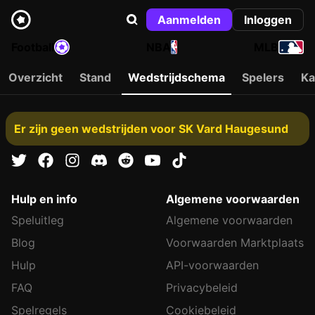
Aanmelden
Inloggen
Football
NBA
MLB
Overzicht
Stand
Wedstrijdschema
Spelers
Ka
Er zijn geen wedstrijden voor SK Vard Haugesund
Hulp en info
Algemene voorwaarden
Speluitleg
Algemene voorwaarden
Blog
Voorwaarden Marktplaats
Hulp
API-voorwaarden
FAQ
Privacybeleid
Spelregels
Cookiebeleid