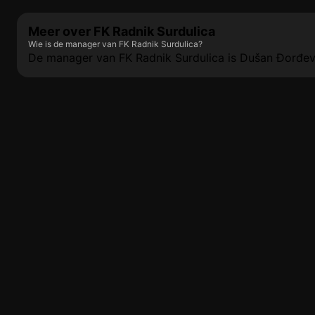
Meer over FK Radnik Surdulica
Wie is de manager van FK Radnik Surdulica?
De manager van FK Radnik Surdulica is Dušan Đorđev