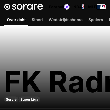
Football
NBA
MLB
Overzicht
Stand
Wedstrijdschema
Spelers
FK Radn
Servië
Super Liga