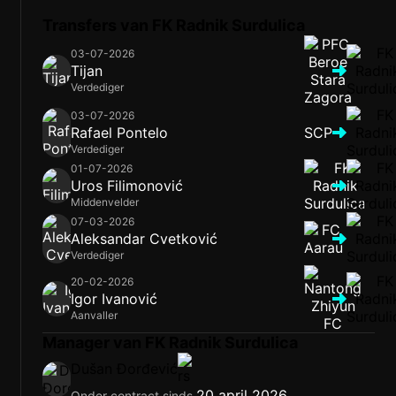
Transfers van FK Radnik Surdulica
03-07-2026
Tijan
Verdediger
03-07-2026
Rafael Pontelo
SCP
Verdediger
01-07-2026
Uros Filimonović
Middenvelder
07-03-2026
Aleksandar Cvetković
Verdediger
20-02-2026
Igor Ivanović
Aanvaller
Manager van FK Radnik Surdulica
Dušan Đorđević
20 april 2026
Onder contract sinds