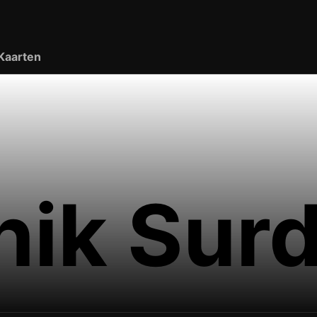
Kaarten
ik Surd