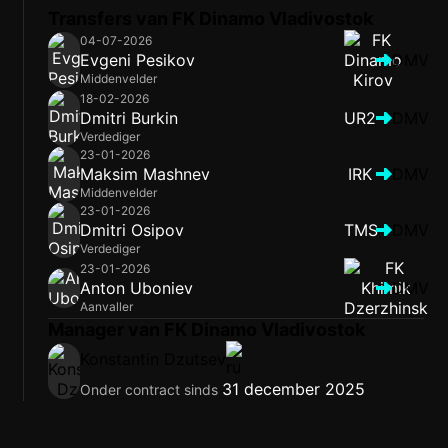
Transfers van FK Dinamo Vladivostok
04-07-2026
Evgeni Pesikov
DMV
Middenvelder
18-02-2026
Dmitri Burkin
UR2
DMV
Verdediger
23-01-2026
Maksim Mashnev
IRK
DMV
Middenvelder
23-01-2026
Dmitri Osipov
TMS
DMV
Verdediger
23-01-2026
Anton Uboniev
DMV
Aanvaller
Manager van FK Dinamo Vladivostok
Konstantin Dzutsev
31 december 2025
Onder contract sinds