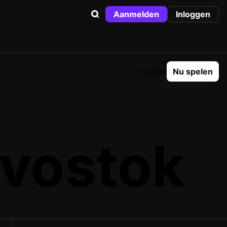
Aanmelden
Inloggen
1 volger
Nu spelen
ivostok