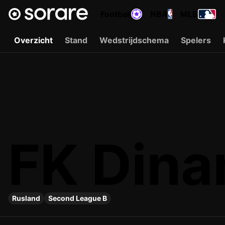
Football
NBA
MLB
Overzicht
Stand
Wedstrijdschema
Spelers
FK Dina
Rusland
Second League B