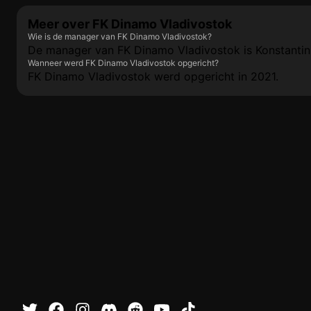
Meer over FK Dinamo Vladivostok
Wie is de manager van FK Dinamo Vladivostok?
De manager van FK Dinamo Vladivostok is Konstantin
Wanneer werd FK Dinamo Vladivostok opgericht?
FK Dinamo Vladivostok werd opgericht in 2021.