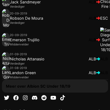
Jack Sandmeyer
ALB
Verdediger
20-09-2019
Robson De Moura
ALB
ESC
Verdediger
20-09-2019
Emerson Trujillo
ALB
Middenvelder
01-09-2019
Nicholas Attanasio
ALB
ALB
Verdediger
31-08-2019
Landon Green
ALB
ALB
Middenvelder
Meer over Albion SC Under 18/19