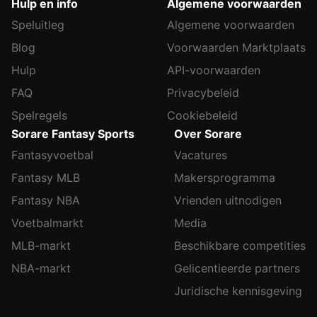
Hulp en info
Algemene voorwaarden
Speluitleg
Algemene voorwaarden
Blog
Voorwaarden Marktplaats
Hulp
API-voorwaarden
FAQ
Privacybeleid
Spelregels
Cookiebeleid
Sorare Fantasy Sports
Over Sorare
Fantasyvoetbal
Vacatures
Fantasy MLB
Makersprogramma
Fantasy NBA
Vrienden uitnodigen
Voetbalmarkt
Media
MLB-markt
Beschikbare competities
NBA-markt
Gelicentieerde partners
Juridische kennisgeving