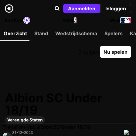
Aanmelden
Inloggen
Football
NBA
MLB
Overzicht
Stand
Wedstrijdschema
Spelers
Ka
0 volgers
Nu spelen
Albion SC Under
18/19
Verenigde Staten
Transfers van Albion SC Under 18/19
31-12-2023