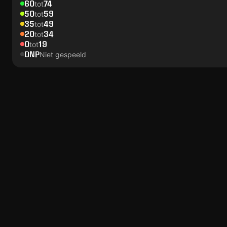
60
74
tot
50
59
tot
35
49
tot
20
34
tot
0
19
tot
DNP
Niet gespeeld