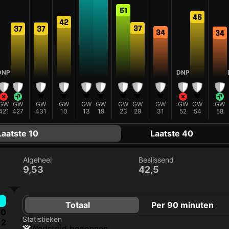
51
46
42
37
37
37
34
34
DNP
DNP
GW
GW
GW
GW
GW
GW
GW
GW
GW
GW
GW
GW
421
427
431
10
13
19
23
29
31
52
54
58
Laatste 10
Laatste 40
Algeheel
Beslissend
9,53
42,5
Totaal
Per 90 minuten
0
Statistieken
2
wedstrijd begonnen