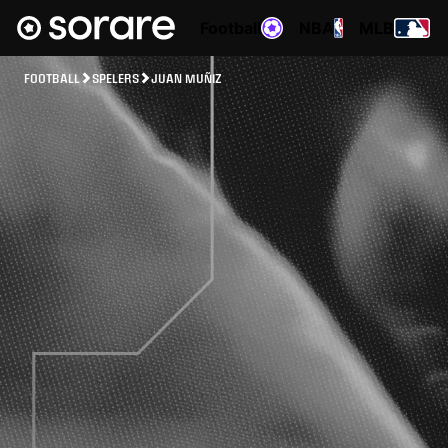
Football
NBA
MLB
FOOTBALL
SPELERS
JUAN MUÑIZ