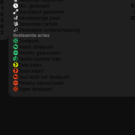
0
min. gespeeld
5
1
Standaard genomen
3
nauwkeurige pass
2
2
gewonnen tackle
0
geslaagde onderschepping
2
Beslissende acties
doelpunt
assist doelpunt
penalty gewonnen
tackle laatste man
gele kaart
rode kaart
fout leidt tot doelpunt
penalty veroorzaakt
eigen doelpunt