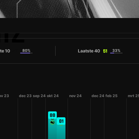
IZ
te 10
80%
Laatste 40
33%
49
51
ov 23
dec 23
sep 24
okt 24
nov 24
dec 24
feb 25
mrt 2
88
81