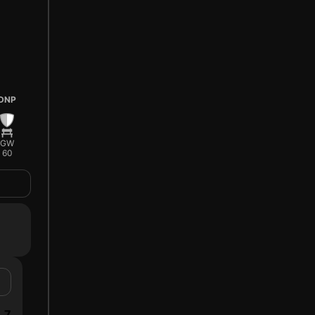
DNP
GW
60
7