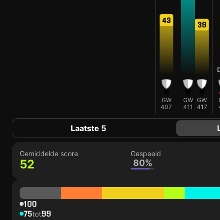
43
39
GW
GW
GW
407
411
417
Laatste 5
Gemiddelde score
Gespeeld
52
80%
100
75
99
tot