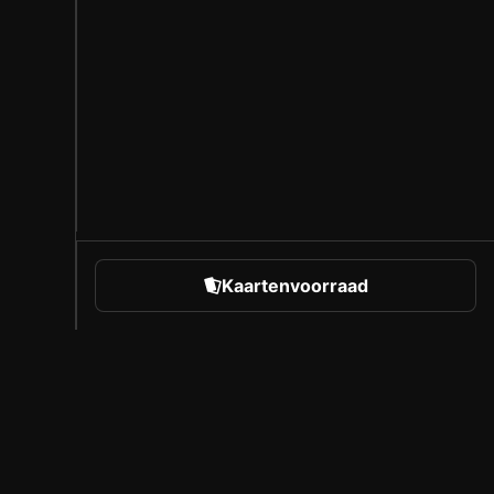
Kaartenvoorraad
rts
Over Sorare
Vacatures
Makersprogramma