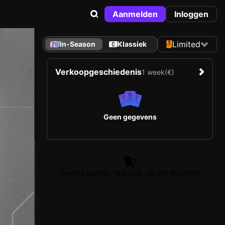
Aanmelden
Inloggen
Limited
In-Season
Klassiek
Verkoopgeschiedenis
1 week
(€)
Geen gegevens
Geen kaarten te koop op dit moment