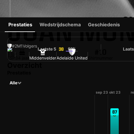
JUAN MUÑ
Prestaties
Wedstrijdschema
Geschiedenis
#2
M
1
Volgers
Laatste 5
60%
Laats
38
#10
ESP
34 jaar
Middenvelder
Adelaide United
Shirtnummer
Overzicht
Prestaties
Alle
sep 23
okt 23
n
87