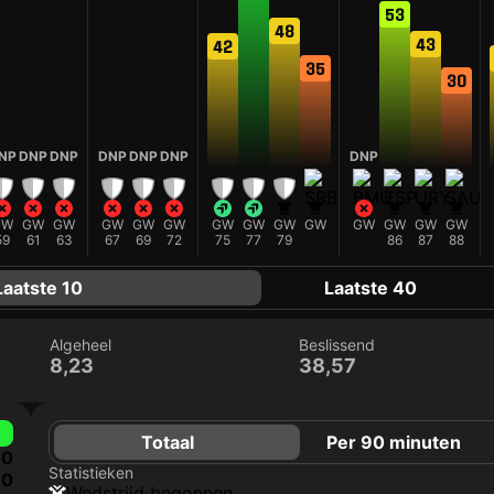
53
48
43
42
35
30
NP
DNP
DNP
DNP
DNP
DNP
DNP
GW
GW
GW
GW
GW
GW
GW
GW
GW
GW
GW
GW
GW
GW
59
61
63
67
69
72
75
77
79
86
87
88
Laatste 10
Laatste 40
Algeheel
Beslissend
8,23
38,57
Totaal
Per 90 minuten
0
Statistieken
0
wedstrijd begonnen