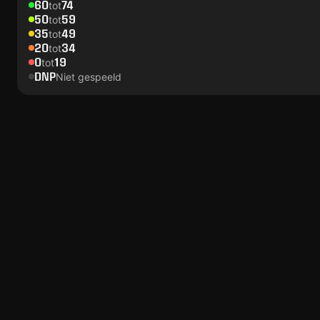
60
74
tot
50
59
tot
35
49
tot
20
34
tot
0
19
tot
DNP
Niet gespeeld