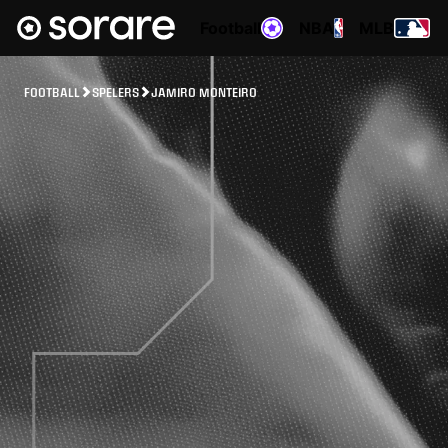
Football
NBA
MLB
FOOTBALL
SPELERS
JAMIRO MONTEIRO