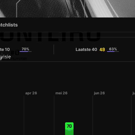
ONTEIRO
tchlists
te 10
70%
Laatste 40
63%
48
49
#0
e
Shirtnummer
apr 26
mei 26
jun 26
j
70