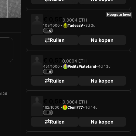
Hoogste level
€ 0,55
0,0004 ETH
109/1000 •
TadeasV
•
3d 3u
+7
Ruilen
Nu kopen
€ 0,57
0,0004 ETH
451/1000 •
PielitzPiatetarul
•
4d 13u
+5
Ruilen
Nu kopen
ul 26
€ 0,59
0,0004 ETH
182/1000 •
Clem777
•
1d 14u
+5
Ruilen
Nu kopen