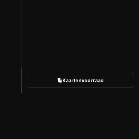
Kaartenvoorraad
rts
Over Sorare
Vacatures
Makersprogramma