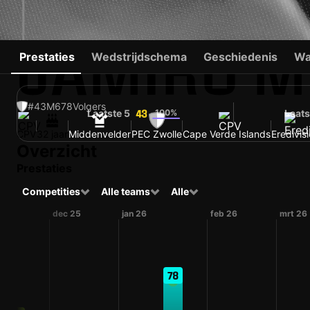
JAMIRO M
Prestaties
Wedstrijdschema
Geschiedenis
Wa
#43
M
678
Volgers
Laatste 5
100%
Laats
43
CPV
32 jaar
Middenvelder
PEC Zwolle
Cape Verde Islands
Eredivisi
Overzicht
Prestaties
Competities
Alle teams
Alle
dec 25
jan 26
feb 26
mrt 26
78