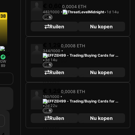
€ 0,60
0,0004 ETH
482/1000 •
ThreatLevelMidnight
•
1d 14u
38
+5
Ruilen
Nu kopen
€ 1,29
0,0008 ETH
344/1000 •
EFFZEH99 - Trading/Buying Cards for Fu
•
3d 14u
n
GW
+5
89
Ruilen
Nu kopen
€ 1,29
0,0008 ETH
160/1000 •
EFFZEH99 - Trading/Buying Cards for Fu
•
2d 22u
n
+5
Ruilen
Nu kopen
4