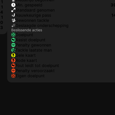
1
min. gespeeld
3
1
Standaard genomen
4
nauwkeurige pass
1
1
gewonnen tackle
0
geslaagde onderschepping
3
Beslissende acties
doelpunt
assist doelpunt
penalty gewonnen
tackle laatste man
gele kaart
rode kaart
fout leidt tot doelpunt
penalty veroorzaakt
eigen doelpunt