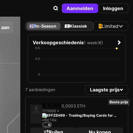
Aanmelden
Inloggen
Limited
In-Season
Klassiek
 aan
Verkoopgeschiedenis
1 week
(€)
0,5
0,3
0
Laagste prijs
7 aanbiedingen
Beste prijs
€ 0,49
0,0003 ETH
17/1000 •
EFFZEH99 - Trading/Buying Cards for Fu
•
6d 10u
n
+6
Ruilen
Nu kopen