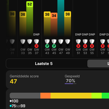
55
52
36
36
36
36
5
34
DNP
DNP
DNP
DNP
DNP
D
W
GW
GW
GW
GW
GW
GW
GW
GW
GW
GW
GW
GW
GW
29
31
33
35
37
43
45
47
49
51
53
55
57
Laatste 5
Gemiddelde score
Gespeeld
47
70%
100
75
99
tot