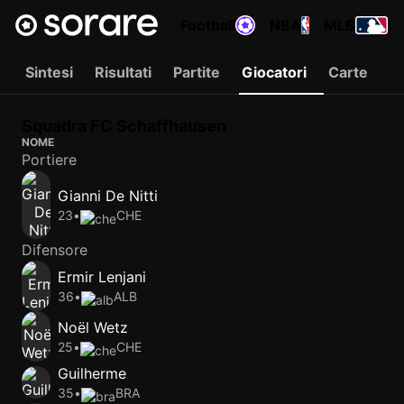
Football
NBA
MLB
Sintesi
Risultati
Partite
Giocatori
Carte
Squadra FC Schaffhausen
NOME
Portiere
Gianni De Nitti
23
•
CHE
Difensore
Ermir Lenjani
36
•
ALB
Noël Wetz
25
•
CHE
Guilherme
35
•
BRA