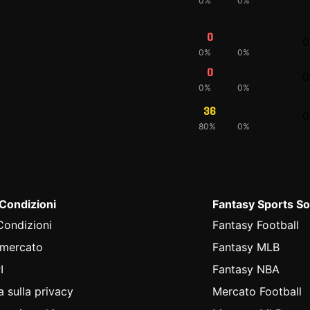
0%
0%
0
0
0
0%
0%
0
42
0
0%
0%
36
36
0
80%
0%
 Condizioni
Fantasy Sports So
Condizioni
Fantasy Football
 mercato
Fantasy MLB
I
Fantasy NBA
a sulla privacy
Mercato Football