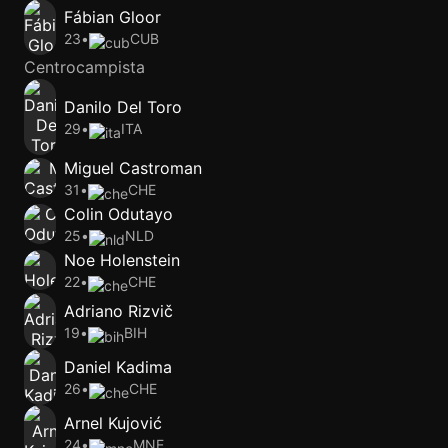
Fábian Gloor
23
•
CUB
Centrocampista
Danilo Del Toro
29
•
ITA
Miguel Castroman
31
•
CHE
Colin Odutayo
25
•
NLD
Noe Holenstein
22
•
CHE
Adriano Rizvič
19
•
BIH
Daniel Kadima
26
•
CHE
Arnel Kujović
24
•
MNE