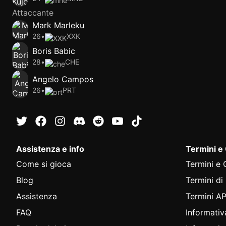
Attaccante
Mark Marleku
26
•
XXK
Boris Babic
28
•
CHE
Angelo Campos
26
•
PRT
Assistenza e info
Termini e
Come si gioca
Termini e 
Blog
Termini di
Assistenza
Termini AP
FAQ
Informativ