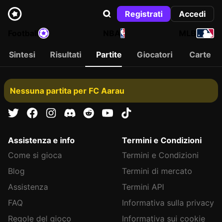
Registrati
Accedi
Football
NBA
MLB
Sintesi
Risultati
Partite
Giocatori
Carte
Nessuna partita per FC Aarau
Assistenza e info
Termini e Condizioni
Come si gioca
Termini e Condizioni
Blog
Termini di mercato
Assistenza
Termini API
FAQ
Informativa sulla privacy
Regole del gioco
Informativa sui cookie