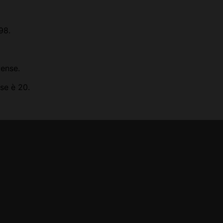
98.
tense.
se è 20.