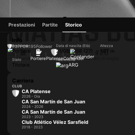
MATÍAS B
Prestazioni
Partite
Storico
Info
Posizione
Data di nascita (Età)
Altezza
#37
POR
195
Follower
Portiere
21/08/1998 (27)
1,87 m
#20
ARG
27 anni
Portiere
Platense
Contender
Numero di maglia
Stato
Nazionalità
Titolare
ARG
Carriera
CLUB
CA Platense
2026 - Ora
CA San Martín de San Juan
2024 - 2026
CA San Martín de San Juan
2023 - 2023
Club Atlético Vélez Sarsfield
2018 - 2023