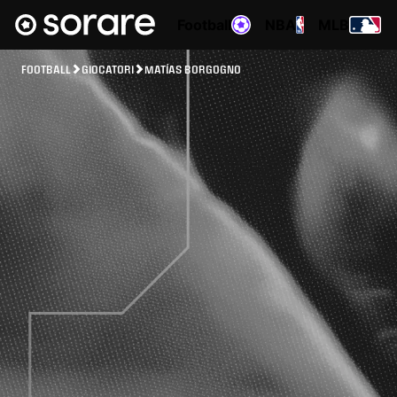
Football
NBA
MLB
FOOTBALL
GIOCATORI
MATÍAS BORGOGNO