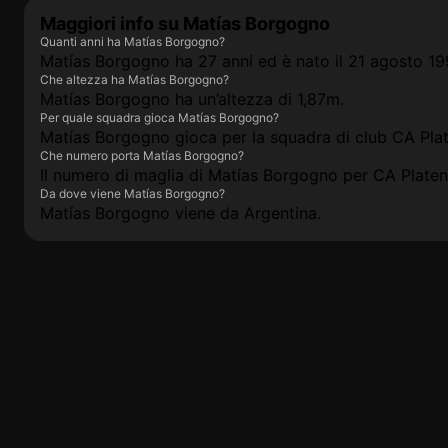
Maggiori info su Matías Borgogno
Quanti anni ha Matías Borgogno?
Matías Borgogno ha 27 anni ed è nato il 21 agosto 19
Che altezza ha Matías Borgogno?
Matías Borgogno ha un’altezza di 1,87m.
Per quale squadra gioca Matías Borgogno?
Matías Borgogno gioca per la squadra di club CA Pla
Che numero porta Matías Borgogno?
Il numero di maglia di Matías Borgogno per CA Platen
Da dove viene Matías Borgogno?
Matías Borgogno viene da Argentina.