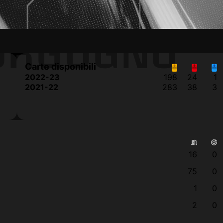
ORGOGNO
Carte disponibili
2022-23
198
24
1
2021-22
283
38
3
16
0
75
0
1
0
2
0