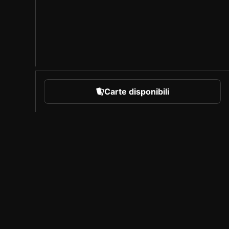
Carte disponibili
rare
Chi siamo
Carriera
Programma per creatori
Invita i tuoi amici
Stampa