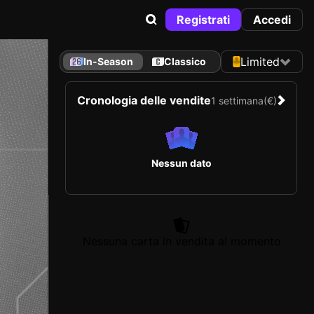
Registrati
Accedi
Limited
In-Season
Classico
Cronologia delle vendite
1 settimana
(€)
Nessun dato
Nessuna carta in vendita al momento