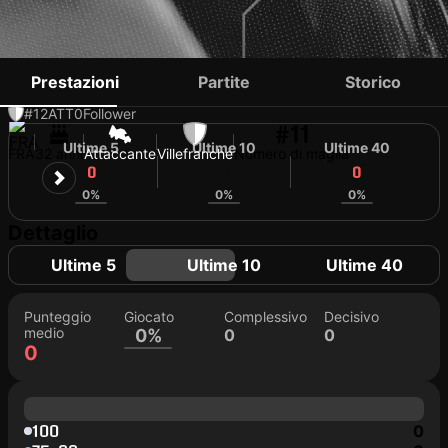
MALICK ASSEF
Prestazioni
Partite
Storico
#12
ATT
0
Follower
#11
Ultime 5
Ultime 10
Ultime 40
FRA
32 anni
Attaccante
Villefranche
Numero di maglia
0
0
0
0%
0%
0%
Dettaglio
Ultime 5
Ultime 10
Ultime 40
Punteggio
Giocato
Complessivo
Decisivo
medio
0%
0
0
0
100
0