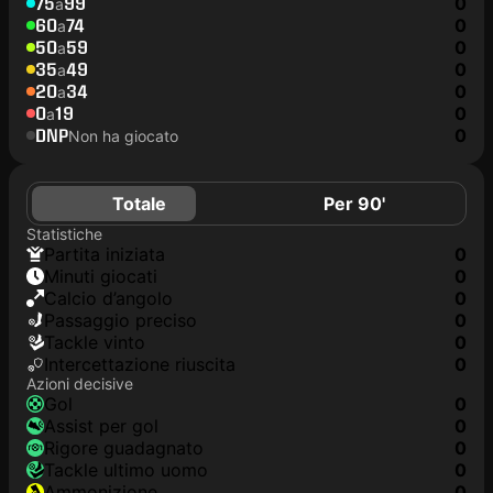
75
99
0
a
60
74
0
a
50
59
0
a
35
49
0
a
20
34
0
a
0
19
0
a
DNP
0
Non ha giocato
Totale
Per 90'
Statistiche
Partita iniziata
0
Minuti giocati
0
Calcio d’angolo
0
Passaggio preciso
0
Tackle vinto
0
Intercettazione riuscita
0
Azioni decisive
Gol
0
Assist per gol
0
Rigore guadagnato
0
Tackle ultimo uomo
0
Ammonizione
0