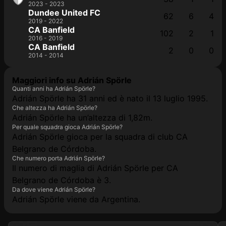
2023 - 2023
Dundee United FC
62
6
4
2019 - 2022
CA Banfield
102
2
1
2016 - 2019
CA Banfield
2
0
0
2014 - 2014
Maggiori info su Adrián Spörle
Quanti anni ha Adrián Spörle?
Adrián Spörle ha 31 anni ed è nato il 13 luglio 1995.
Che altezza ha Adrián Spörle?
Adrián Spörle ha un’altezza di 1,82m.
Per quale squadra gioca Adrián Spörle?
Adrián Spörle gioca per la squadra di club CA
Belgrano de Córdoba.
Che numero porta Adrián Spörle?
Il numero di maglia di Adrián Spörle per CA
Belgrano de Córdoba è 3.
Da dove viene Adrián Spörle?
Adrián Spörle viene da Argentina.