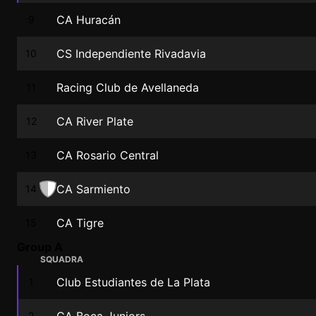
CA Huracán
9
CS Independiente Rivadavia
10
Racing Club de Avellaneda
11
CA River Plate
12
CA Rosario Central
13
CA Sarmiento
14
CA Tigre
15
Group A
SQUADRA
Club Estudiantes de La Plata
1
2