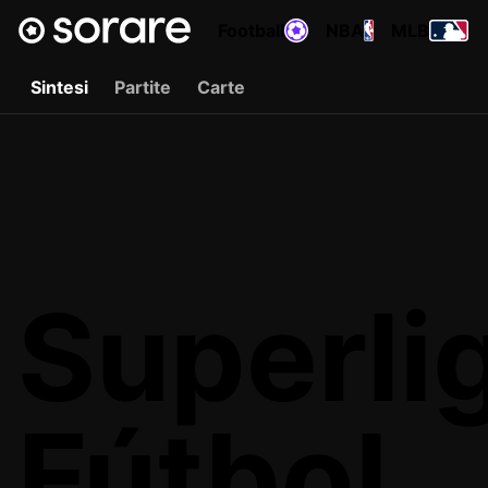
Football
NBA
MLB
Sintesi
Partite
Carte
Superli
Fútbol