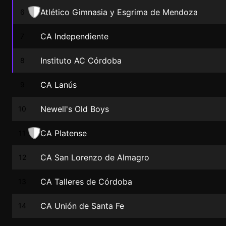
Atlético Gimnasia y Esgrima de Mendoza
6
CA Independiente
7
Instituto AC Córdoba
8
CA Lanús
9
Newell's Old Boys
10
CA Platense
11
CA San Lorenzo de Almagro
12
CA Talleres de Córdoba
13
CA Unión de Santa Fe
14