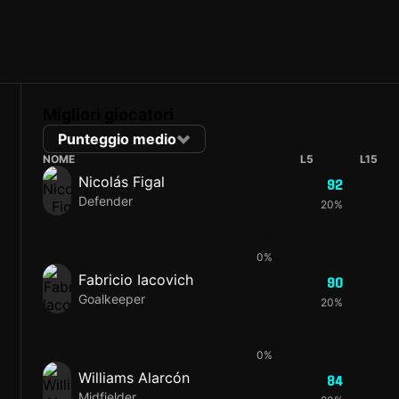
Migliori giocatori
Punteggio medio
NOME
L5
L15
Nicolás Figal
92
Defender
20%
59
0%
Fabricio Iacovich
90
Goalkeeper
20%
67
0%
Williams Alarcón
84
Midfielder