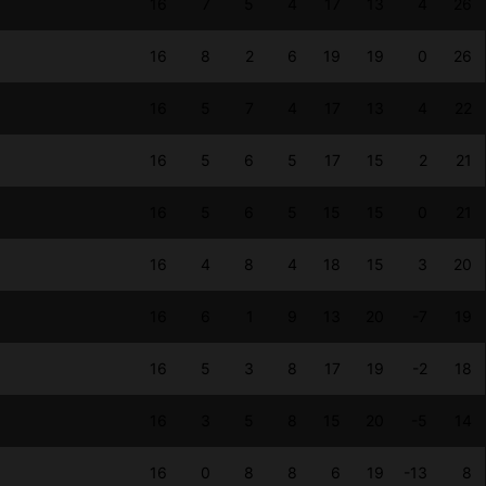
16
7
5
4
17
13
4
26
16
8
2
6
19
19
0
26
16
5
7
4
17
13
4
22
16
5
6
5
17
15
2
21
16
5
6
5
15
15
0
21
16
4
8
4
18
15
3
20
16
6
1
9
13
20
-7
19
16
5
3
8
17
19
-2
18
16
3
5
8
15
20
-5
14
16
0
8
8
6
19
-13
8