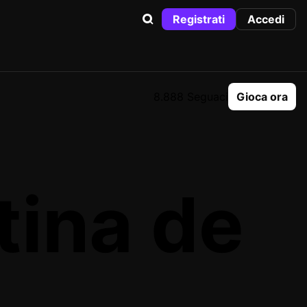
Registrati
Accedi
8.888 Seguaci
Gioca ora
tina de