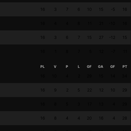
16
3
7
6
10
15
-5
16
16
4
4
8
11
21
-10
16
16
3
6
7
15
27
-12
15
16
1
8
7
5
12
-7
11
PL
V
P
L
GF
GA
GF
PT
16
10
4
2
29
15
14
34
16
9
2
5
22
12
10
29
16
8
5
3
17
13
4
29
16
8
4
4
20
16
4
28