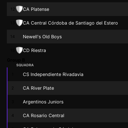
CA Platense
12
CA Central Córdoba de Santiago del Estero
13
Newell's Old Boys
14
CD Riestra
15
Group B
SQUADRA
CS Independiente Rivadavia
1
CA River Plate
2
Argentinos Juniors
3
CA Rosario Central
4