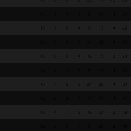
16
7
7
2
18
12
6
28
16
7
5
4
17
13
4
26
16
6
6
4
24
20
4
24
16
6
6
4
18
15
3
24
16
5
7
4
14
14
0
22
16
5
6
5
24
20
4
21
16
6
3
7
17
17
0
21
16
4
7
5
18
21
-3
19
16
5
4
7
14
22
-8
19