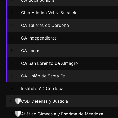
CA Boca Juniors
Club Atlético Vélez Sarsfield
3
CA Talleres de Córdoba
4
CA Independiente
5
CA Lanús
6
CA San Lorenzo de Almagro
7
CA Unión de Santa Fe
8
Instituto AC Córdoba
9
CSD Defensa y Justicia
10
Atlético Gimnasia y Esgrima de Mendoza
11