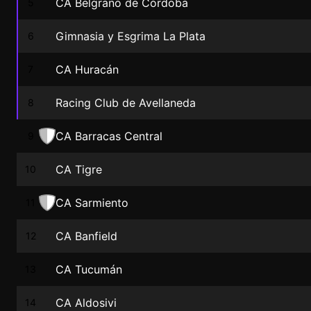
CA Belgrano de Córdoba
5
Gimnasia y Esgrima La Plata
6
CA Huracán
7
Racing Club de Avellaneda
8
CA Barracas Central
9
CA Tigre
10
CA Sarmiento
11
CA Banfield
12
CA Tucumán
13
CA Aldosivi
14