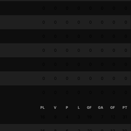
0
0
0
0
0
0
0
0
0
0
0
0
0
0
0
0
0
0
0
0
0
0
0
0
0
0
0
0
0
0
0
0
0
0
0
0
0
0
0
0
0
0
0
0
0
0
0
0
0
0
0
0
0
0
0
0
PL
V
P
L
GF
GA
GF
PT
16
9
4
3
19
7
12
31
16
8
6
2
22
9
13
30