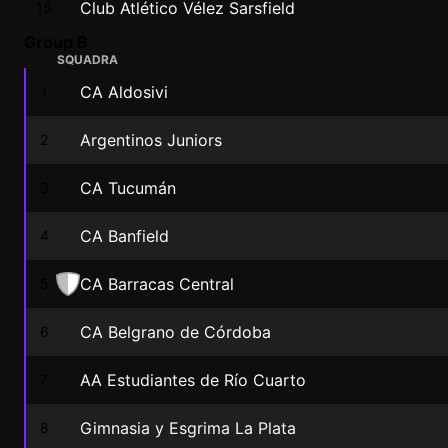
Club Atlético Vélez Sarsfield
15
Group B
SQUADRA
CA Aldosivi
1
Argentinos Juniors
2
CA Tucumán
3
CA Banfield
4
CA Barracas Central
5
CA Belgrano de Córdoba
6
AA Estudiantes de Río Cuarto
7
Gimnasia y Esgrima La Plata
8