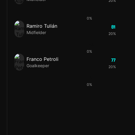
20%
43
0%
Ramiro Tulián
81
Midfielder
20%
49
0%
Franco Petroli
77
Goalkeeper
20%
47
0%