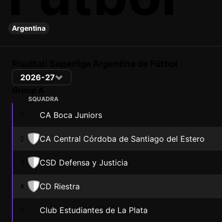
Argentina
Risultati Superliga Argentina de Fútbol
2026-27
Group A
SQUADRA
CA Boca Juniors
1
CA Central Córdoba de Santiago del Estero
2
CSD Defensa y Justicia
3
CD Riestra
4
Club Estudiantes de La Plata
5