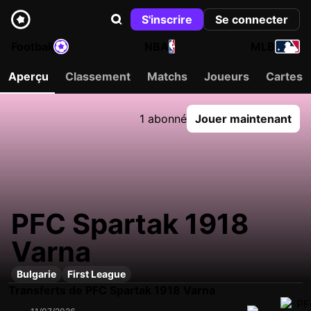
S'inscrire
Se connecter
Football
NBA
MLB
Aperçu
Classement
Matchs
Joueurs
Cartes
1 abonné
Jouer maintenant
PFC Spartak 1918
Varna
Bulgarie
First League
Transferts de PFC Spartak 1918 Varna