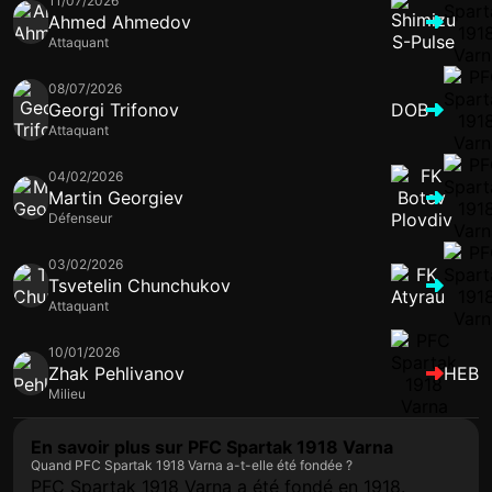
11/07/2026
Ahmed Ahmedov
Attaquant
08/07/2026
Georgi Trifonov
DOB
Attaquant
04/02/2026
Martin Georgiev
Défenseur
03/02/2026
Tsvetelin Chunchukov
Attaquant
10/01/2026
Zhak Pehlivanov
HEB
Milieu
En savoir plus sur PFC Spartak 1918 Varna
Quand PFC Spartak 1918 Varna a-t-elle été fondée ?
PFC Spartak 1918 Varna a été fondé en 1918.