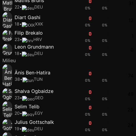
Mathis Bruns
0
0
31
22
•
DEU
0%
0%
Diart Gashi
0
0
12
18
•
XXK
0%
0%
Filip Brekalo
0
0
1
23
•
HRV
0%
0%
Leon Grundmann
0
0
0
18
•
DEU
0%
0%
Milieu
Änis Ben-Hatira
0
0
74
38
•
TUN
0%
0%
Shalva Ogbaidze
0
0
49
23
•
GEO
0%
0%
Selim Telib
0
0
25
20
•
EGY
0%
0%
Julius Gottschalk
0
0
24
19
•
DEU
0%
0%