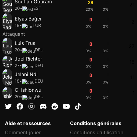
Soufian Gouram
38
38
21
20
•
EST
20%
0%
Elyas Bağcı
0
0
2
18
•
TUR
0%
0%
Attaquant
Luis Trus
0
0
27
20
•
DEU
0%
0%
Joel Richter
0
0
18
27
•
DEU
0%
0%
Jelani Ndi
0
0
11
18
•
DEU
0%
0%
C. Ishionwu
0
0
1
20
•
DEU
0%
0%
Aide et ressources
Conditions générales
Comment jouer
Conditions d'utilisation