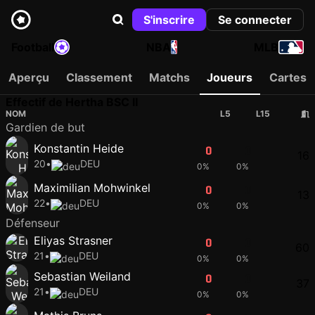
S'inscrire
Se connecter
Football
NBA
MLB
Aperçu
Classement
Matchs
Joueurs
Cartes
Effectif de Hertha BSC II
NOM
L5
L15
Gardien de but
Konstantin Heide
0
0
16
20
•
DEU
0%
0%
Maximilian Mohwinkel
0
0
13
22
•
DEU
0%
0%
Défenseur
Eliyas Strasner
0
0
60
21
•
DEU
0%
0%
Sebastian Weiland
0
0
37
21
•
DEU
0%
0%