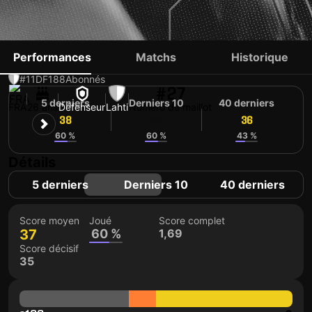
ROMARIC YAPI
Performances
Matchs
Historique
#11
DF
188
Abonnés
#27
5 derniers
Derniers 10
40 derniers
FRA
26 ans
Défenseur
Lahti
Numéro de maillot
38
36
36
60 %
60 %
43 %
Détails
5 derniers
Derniers 10
40 derniers
Score moyen
Joué
Score complet
37
60 %
1,69
Score décisif
35