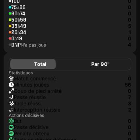
100
0
75
99
0
à
60
74
0
à
50
59
0
à
35
49
5
à
20
34
1
à
0
19
0
à
DNP
4
N'a pas joué
Total
Par 90'
Statistiques
match commencé
0
minutes jouées
56
coup de pied arrêté
0
Passe réussie
7
tacle réussi
3
interception réussie
2
Actions décisives
but
0
passe décisive
0
penalty obtenu
0
tacle en dernier défenseur
0