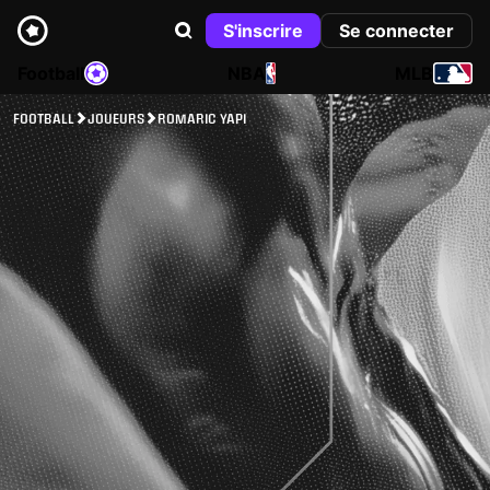
S'inscrire
Se connecter
Football
NBA
MLB
FOOTBALL
JOUEURS
ROMARIC YAPI