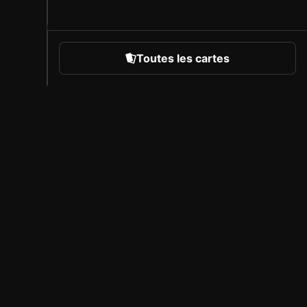
Toutes les cartes
rts
À propos de Sorare
Carrière
Programme des créateurs
Inviter des amis
Presse
Couverture des compétitions
Partenaires sous licence
Mentions Légales