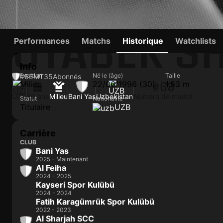
OTABEK S
Performances
Matchs
Historique
Watchlists
Info
Position
Né le (âge)
Taille
#55
MT
35
Abonnés
Milieu
22/06/1996 (30)
1,83 m
#63
UZB
30 ans
Milieu
Bani Yas
Uzbekistan
Numéro de maillot
Statut
Nationalité
Titulaire
UZB
Carrière
CLUB
Bani Yas
2025 - Maintenant
Al Feiha
2024 - 2025
Kayseri Spor Kulübü
2024 - 2024
Fatih Karagümrük Spor Kulübü
2022 - 2023
Al Sharjah SCC