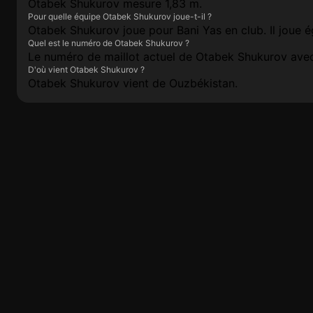
Otabek Shukurov mesure 1,83 m.
Pour quelle équipe Otabek Shukurov joue-t-il ?
Otabek Shukurov joue pour Bani Yas en club. Il joue 
Quel est le numéro de Otabek Shukurov ?
Le numéro de maillot actuel de Otabek Shukurov avec 
D'où vient Otabek Shukurov ?
Otabek Shukurov vient de Ouzbékistan.