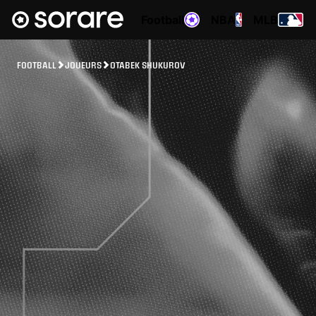
Football
NBA
MLB
FOOTBALL
JOUEURS
OTABEK SHUKUROV