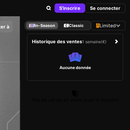
S'inscrire
Se connecter
Limited
In-Season
Classic
er à
Historique des ventes
1 semaine
(€)
Aucune donnée
Pas de cartes en vente pour le moment