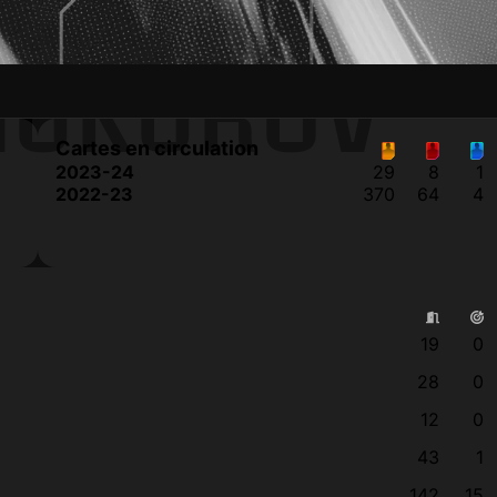
HUKUROV
Cartes en circulation
2023-24
29
8
1
2022-23
370
64
4
19
0
28
0
12
0
43
1
142
15