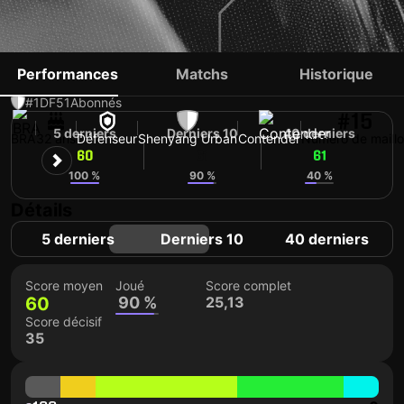
FELIPE
Performances
Matchs
Historique
#1
DF
51
Abonnés
#15
5 derniers
Derniers 10
40 derniers
BRA
32 ans
Défenseur
Shenyang Urban
Contender
Numéro de maillo
60
61
61
100 %
90 %
40 %
Détails
5 derniers
Derniers 10
40 derniers
Score moyen
Joué
Score complet
60
90 %
25,13
Score décisif
35