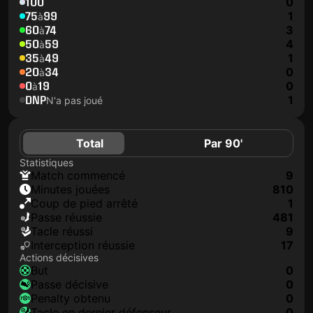
100
0
75
99
1
à
60
74
3
à
50
59
4
à
35
49
1
à
20
34
0
à
0
19
0
à
DNP
1
N'a pas joué
Total
Par 90'
Statistiques
match commencé
9
minutes jouées
810
coup de pied arrêté
1
Passe réussie
481
tacle réussi
9
interception réussie
17
Actions décisives
but
0
passe décisive
0
penalty obtenu
0
tacle en dernier défenseur
0