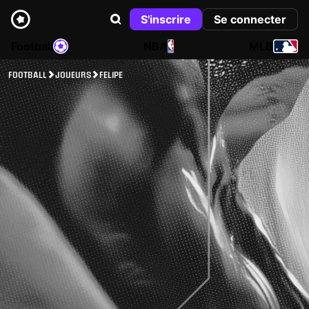
S'inscrire
Se connecter
Football
NBA
MLB
FOOTBALL
JOUEURS
FELIPE