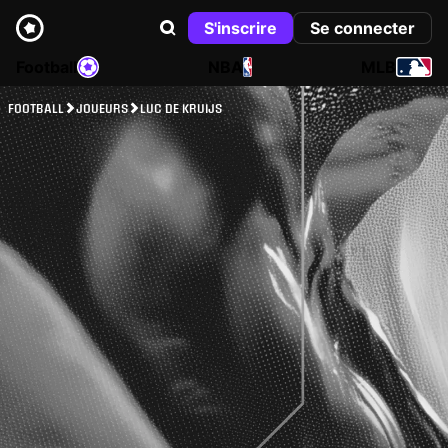
S'inscrire
Se connecter
Football
NBA
MLB
FOOTBALL
JOUEURS
LUC DE KRUIJS