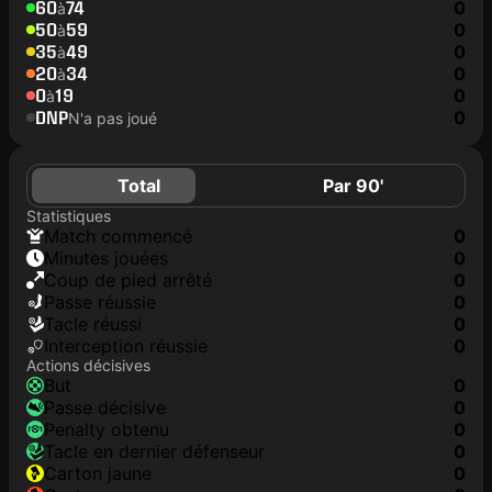
60
74
0
à
50
59
0
à
35
49
0
à
20
34
0
à
0
19
0
à
DNP
0
N'a pas joué
Total
Par 90'
Statistiques
match commencé
0
minutes jouées
0
coup de pied arrêté
0
Passe réussie
0
tacle réussi
0
interception réussie
0
Actions décisives
but
0
passe décisive
0
penalty obtenu
0
tacle en dernier défenseur
0
carton jaune
0