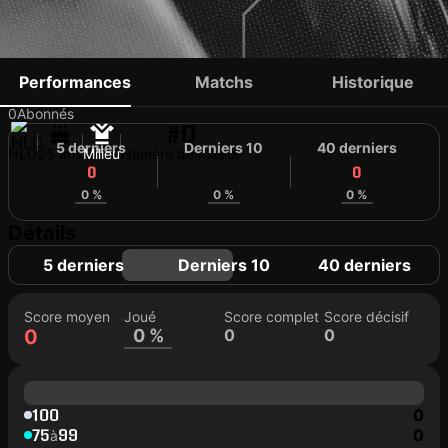
LUC DE KRUIJS
Performances
Matchs
Historique
0
Abonnés
#0
5 derniers
Derniers 10
40 derniers
NLD
25 ans
Milieu
Numéro de maillot
0
0
0
0 %
0 %
0 %
Détails
5 derniers
Derniers 10
40 derniers
Score moyen
Joué
Score complet
Score décisif
0
0 %
0
0
100
0
75
99
0
à