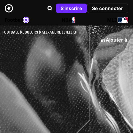
S'inscrire
Se connecter
Football
NBA
MLB
FOOTBALL
JOUEURS
ALEXANDRE LETELLIER
Ajouter à