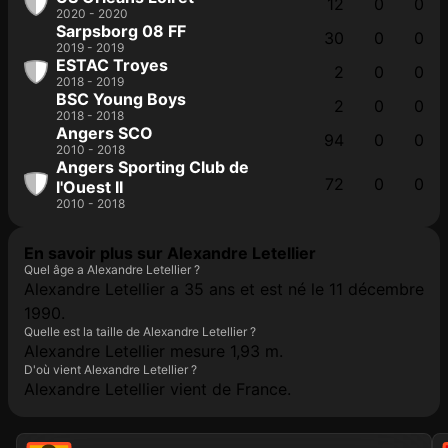
12
0
0
2020 - 2020
Sarpsborg 08 FF
30
0
0
2019 - 2019
ESTAC Troyes
2
0
0
2018 - 2019
BSC Young Boys
2
0
0
2018 - 2018
Angers SCO
94
0
0
2010 - 2018
Angers Sporting Club de
72
0
0
l'Ouest II
2010 - 2018
En savoir plus sur Alexandre Letellier
Quel âge a Alexandre Letellier ?
Alexandre Letellier a 35 ans et est né le 11 décembre
1990.
Quelle est la taille de Alexandre Letellier ?
Alexandre Letellier mesure 1,93 m.
D'où vient Alexandre Letellier ?
Alexandre Letellier vient de France.