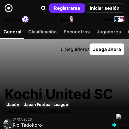
Registrarse
Iniciar sesión
Football
NBA
MLB
General
Clasificación
Encuentros
Jugadores
0 Seguidores
Juega ahora
Kochi United SC
Japón
Japan Football League
Traspasos de Kochi United SC
01/07/2026
Rio Tadokoro