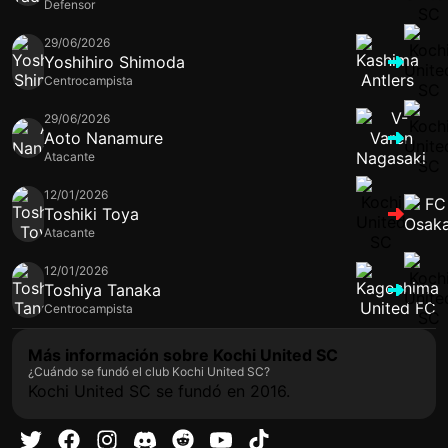
Defensor
29/06/2026
Yoshihiro Shimoda
Centrocampista
29/06/2026
Aoto Nanamure
Atacante
12/01/2026
Toshiki Toya
Atacante
12/01/2026
Toshiya Tanaka
Centrocampista
Más información sobre Kochi United SC
¿Cuándo se fundó el club Kochi United SC?
Kochi United SC se fundó en 2016.