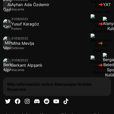
Ayhan Ada Özdemir
YAT
Atacante
31/08/2022
Yusuf Karagöz
Portero
31/08/2022
Miha Mevlja
Defensor
31/08/2022
Berkant Alpşanlı
Atacante
Más información sobre Alanyaspor Kulübü
Reserves