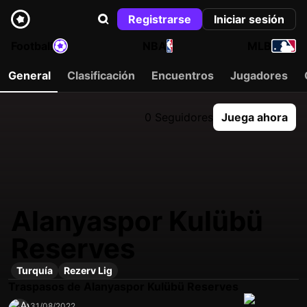
Registrarse
Iniciar sesión
Football
NBA
MLB
General
Clasificación
Encuentros
Jugadores
0 Seguidores
Juega ahora
Alanyaspor Kulübü
Reserves
Turquía
Rezerv Lig
Traspasos de Alanyaspor Kulübü Reserves
31/08/2022