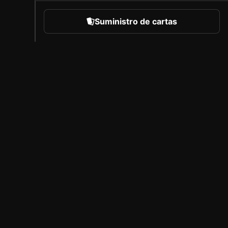
Suministro de cartas
eportes
Acerca de Sorare
Empleo
Programa de creadores
Invitar a amigos
l
Prensa
B
Cobertura
A
Socios con licencia
Aviso legal