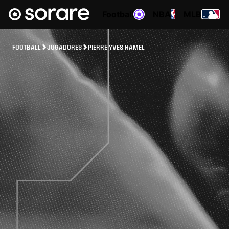
Football
NBA
MLB
FOOTBALL
JUGADORES
PIERRE-YVES HAMEL