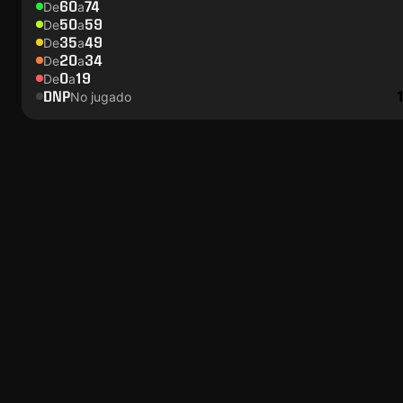
60
74
De
a
50
59
De
a
35
49
De
a
20
34
De
a
0
19
De
a
DNP
No jugado