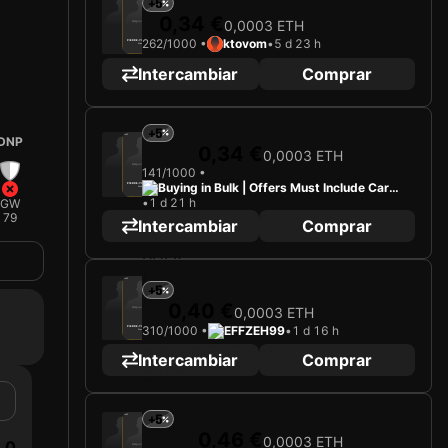
+5
0,34 €
0,0003 ETH
Cargando carta...
262/1000 •
ktovom
•
5 d 23 h
PIERRE-YVES HAMEL
Atacante
Limited 262/1000
Intercambiar
Comprar
+5
2025
Paris FC
DNP
0,34 €
0,0003 ETH
Cargando carta...
141/1000 •
Buying in Bulk | Offers Must Include Card
PIERRE-YVES HAMEL
Atacante
Limited 141/1000
•
1 d 21 h
+ Cash
GW
79
Intercambiar
Comprar
2025
Paris FC
+5
0,40 €
0,0003 ETH
Cargando carta...
310/1000 •
EFFZEH99
•
1 d 16 h
PIERRE-YVES HAMEL
Atacante
Limited 310/1000
Intercambiar
Comprar
+5
2025
Paris FC
0,46 €
0,0003 ETH
0
Cargando carta...