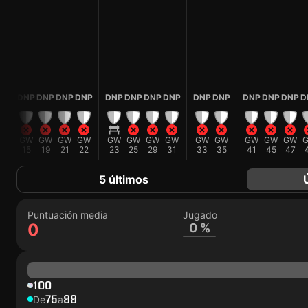
P
DNP
DNP
DNP
DNP
DNP
DNP
DNP
DNP
DNP
DNP
DNP
DNP
DNP
D
W
GW
GW
GW
GW
GW
GW
GW
GW
GW
GW
GW
GW
GW
3
15
19
21
22
23
25
29
31
33
35
41
45
47
5 últimos
Puntuación media
Jugado
0
0 %
100
75
99
De
a