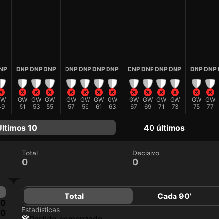
NP
DNP
DNP
DNP
DNP
DNP
DNP
DNP
DNP
DNP
DNP
DNP
DNP
DNP
GW
GW
GW
GW
GW
GW
GW
GW
GW
GW
GW
GW
GW
GW
49
51
53
55
57
59
61
63
67
69
71
73
75
77
Últimos 10
40 últimos
Total
Decisivo
0
0
Total
Cada 90’
0
Estadísticas
0
partido comenzado