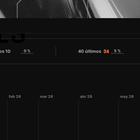
ES
os 10
0 %
40 últimos
5 %
34
34
feb 26
mar 26
abr 26
may 26