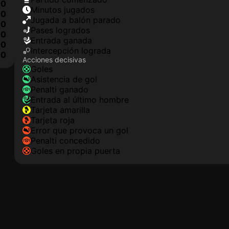
0
minutos jugados
0
jugada a balón parado
0
pases logrados
0
Entrada ganada
0
Intercepción lograda
10
Acciones decisivas
goles
asistencia de gol
Penalti ganado
Entrada al último hombre
tarjeta amarilla
tarjeta roja
Error que provoca un gol
Penalti concedido
goles en propia puerta