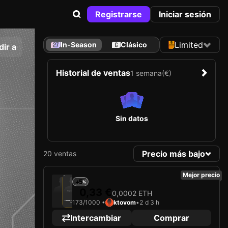
Registrarse
Iniciar sesión
Limited
In-Season
Clásico
ir a
Historial de ventas
1 semana
(€)
Sin datos
Precio más bajo
20 ventas
Mejor precio
2025
Paris FC
+5
0,33 €
0,0002 ETH
Cargando carta...
173/1000 •
ktovom
•
2 d 3 h
PIERRE-YVES HAMEL
Atacante
Limited 173/1000
Intercambiar
Comprar