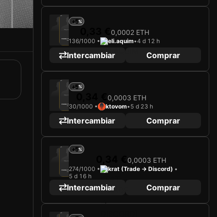
2025
Paris FC
+5
0,33 €
0,0002 ETH
Cargando carta...
136/1000 •
eli.aquim
•
4 d 12 h
PIERRE-YVES HAMEL
Atacante
Limited 136/1000
Intercambiar
Comprar
2025
Paris FC
+5
0,34 €
0,0003 ETH
Cargando carta...
30/1000 •
ktovom
•
5 d 23 h
PIERRE-YVES HAMEL
Atacante
Limited 30/1000
Intercambiar
Comprar
+5
2025
Paris FC
0,34 €
0,0003 ETH
Cargando carta...
274/1000 •
krat (Trade -> Discord)
•
PIERRE-YVES HAMEL
Atacante
5 d 16 h
Limited 274/1000
Intercambiar
Comprar
2025
Paris FC