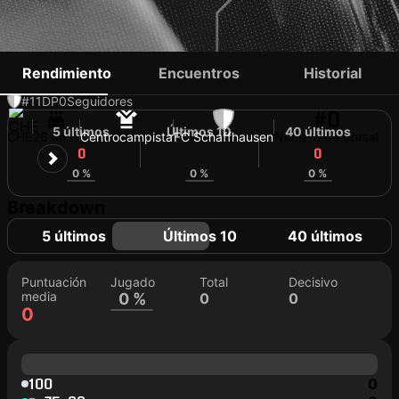
DANIEL KADIMA
Rendimiento
Encuentros
Historial
#11
DP
0
Seguidores
#0
5 últimos
Últimos 10
40 últimos
CHE
26 años
Centrocampista
FC Schaffhausen
Número de dorsal
0
0
0
0 %
0 %
0 %
Breakdown
5 últimos
Últimos 10
40 últimos
Puntuación
Jugado
Total
Decisivo
media
0 %
0
0
0
100
0