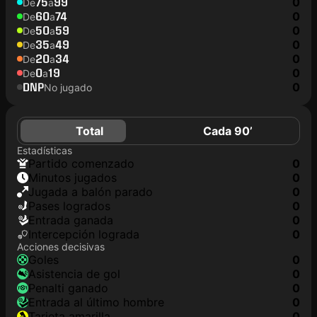
75
99
0
De
a
60
74
0
De
a
50
59
0
De
a
35
49
0
De
a
20
34
0
De
a
0
19
0
De
a
DNP
0
No jugado
Total
Cada 90’
Estadísticas
partido comenzado
0
minutos jugados
0
jugada a balón parado
0
pases logrados
0
Entrada ganada
0
Intercepción lograda
0
Acciones decisivas
goles
0
asistencia de gol
0
Penalti ganado
0
Entrada al último hombre
0
tarjeta amarilla
0