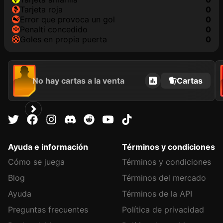
tarjeta roja
0
Error que provoca un gol
0
Penalti concedido
0
goles en propia puerta
0
No hay cartas a la venta
Cartas
Ayuda e información
Términos y condiciones
Cómo se juega
Términos y condiciones
Blog
Términos del mercado
Ayuda
Términos de la API
Preguntas frecuentes
Política de privacidad